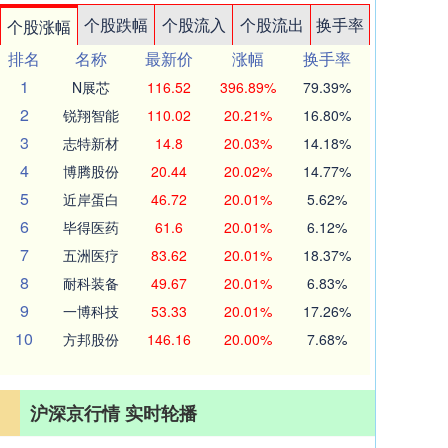
个股跌幅
个股流入
个股流出
换手率
个股涨幅
排名
名称
最新价
涨幅
换手率
1
N展芯
116.52
396.89%
79.39%
2
锐翔智能
110.02
20.21%
16.80%
3
志特新材
14.8
20.03%
14.18%
4
博腾股份
20.44
20.02%
14.77%
5
近岸蛋白
46.72
20.01%
5.62%
6
毕得医药
61.6
20.01%
6.12%
7
五洲医疗
83.62
20.01%
18.37%
8
耐科装备
49.67
20.01%
6.83%
9
一博科技
53.33
20.01%
17.26%
10
方邦股份
146.16
20.00%
7.68%
沪深京行情 实时轮播