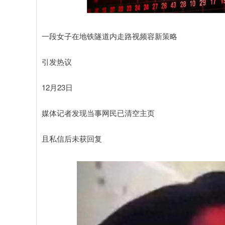
深证成指
14311.01
沪
200.89
1.42%
一段女子在地铁隧道内走路视频容新策略
引发热议
12月23日
媒体记者发现当事网民已清空主页
且私信后未获回复