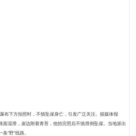
龙口瀑布下方拍照时，不慎坠崖身亡，引发广泛关注。据媒体报
路面湿滑，崖边附着青苔，他拍完照后不慎滑倒坠崖。当地派出
条“野”线路。