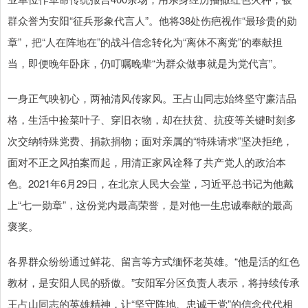
群众誉为安阳“征兵形象代言人”。他将38处伤疤视作“最珍贵的勋
章”，把“人在阵地在”的战斗信念转化为“离休不离党”的奉献担
当，即便晚年卧床，仍叮嘱晚辈“为群众做事就是为党代言”。
一身正气映初心，两袖清风传家风。王占山同志始终坚守廉洁品
格，生活中捡菜叶子、穿旧衣物，却在扶贫、抗疫等关键时刻多
次交纳特殊党费、捐款捐物；面对亲属的“特殊请求”坚决拒绝，
面对不正之风拍案而起，用清正家风诠释了共产党人的政治本
色。2021年6月29日，在北京人民大会堂，习近平总书记为他戴
上“七一勋章”，这份党内最高荣誉，是对他一生忠诚奉献的最高
褒奖。
各界群众纷纷通过鲜花、留言等方式缅怀老英雄。“他是活的红色
教材，是安阳人民的骄傲。”安阳军分区负责人表示，将持续传承
王占山同志的英雄精神，让“坚守阵地、忠诚于党”的信念代代相