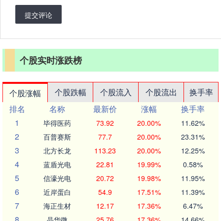
提交评论
个股实时涨跌榜
个股跌幅
个股流入
个股流出
换手率
个股涨幅
排名
名称
最新价
涨幅
换手率
1
毕得医药
73.92
20.00%
11.62%
2
百普赛斯
77.7
20.00%
23.31%
3
北方长龙
113.23
20.00%
12.25%
4
蓝盾光电
22.81
19.99%
0.58%
5
信濠光电
20.72
19.98%
11.95%
6
近岸蛋白
54.9
17.51%
11.39%
7
海正生材
12.17
17.36%
6.47%
8
晶华微
25.76
17.36%
14.66%