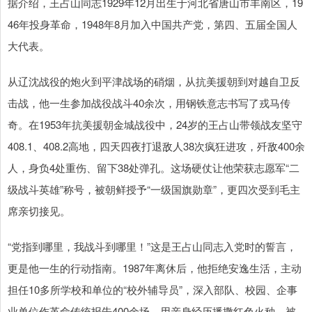
据介绍，王占山同志1929年12月出生于河北省唐山市丰南区，19
46年投身革命，1948年8月加入中国共产党，第四、五届全国人
大代表。
从辽沈战役的炮火到平津战场的硝烟，从抗美援朝到对越自卫反
击战，他一生参加战役战斗40余次，用钢铁意志书写了戎马传
奇。在1953年抗美援朝金城战役中，24岁的王占山带领战友坚守
408.1、408.2高地，四天四夜打退敌人38次疯狂进攻，歼敌400余
人，身负4处重伤、留下38处弹孔。这场硬仗让他荣获志愿军“二
级战斗英雄”称号，被朝鲜授予“一级国旗勋章”，更四次受到毛主
席亲切接见。
“党指到哪里，我战斗到哪里！”这是王占山同志入党时的誓言，
更是他一生的行动指南。1987年离休后，他拒绝安逸生活，主动
担任10多所学校和单位的“校外辅导员”，深入部队、校园、企事
业单位作革命传统报告400余场，用亲身经历播撒红色火种，被