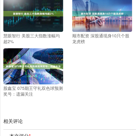
慧眼智行 美股三大指数涨幅均
顺市配资 深股通现身10只个股
超2%
龙虎榜
股鑫宝 075期王守礼双色球预测
奖号：遗漏关注
相关评论
本文评分
*