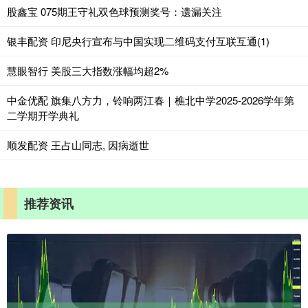
股鑫宝 075期王守礼双色球预测奖号：遗漏关注
银丰配资 印尼央行宣布与中国实现二维码支付互联互通(1)
慧眼智行 美股三大指数涨幅均超2%
中金优配 旗集八方力，铃响两江春｜樵北中学2025-2026学年第
二学期开学典礼
顺发配资 王占山同志, 因病逝世
推荐资讯