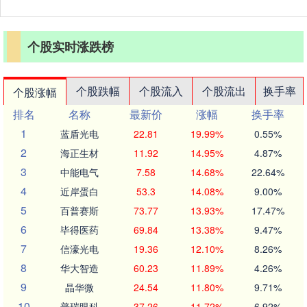
个股实时涨跌榜
个股跌幅
个股流入
个股流出
换手率
个股涨幅
排名
名称
最新价
涨幅
换手率
1
蓝盾光电
22.81
19.99%
0.55%
2
海正生材
11.92
14.95%
4.87%
3
中能电气
7.58
14.68%
22.64%
4
近岸蛋白
53.3
14.08%
9.00%
5
百普赛斯
73.77
13.93%
17.47%
6
毕得医药
69.84
13.38%
9.47%
7
信濠光电
19.36
12.10%
8.26%
8
华大智造
60.23
11.89%
4.26%
9
晶华微
24.54
11.80%
9.71%
10
普瑞眼科
37.26
11.72%
6.92%