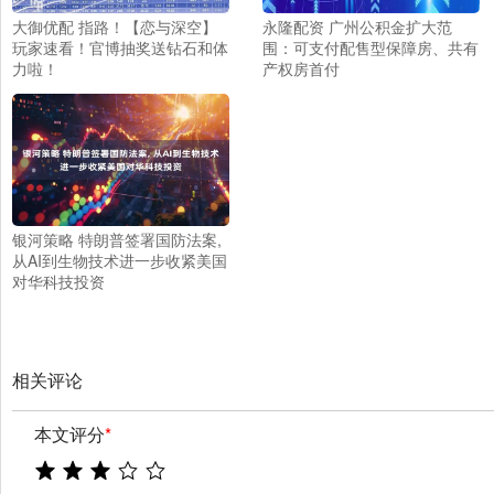
大御优配 指路！【恋与深空】
永隆配资 广州公积金扩大范
玩家速看！官博抽奖送钻石和体
围：可支付配售型保障房、共有
力啦！
产权房首付
银河策略 特朗普签署国防法案,
从AI到生物技术进一步收紧美国
对华科技投资
相关评论
本文评分
*