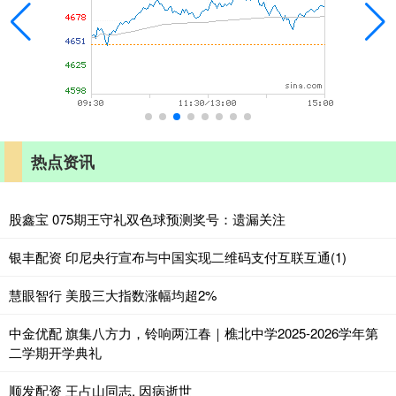
热点资讯
股鑫宝 075期王守礼双色球预测奖号：遗漏关注
银丰配资 印尼央行宣布与中国实现二维码支付互联互通(1)
慧眼智行 美股三大指数涨幅均超2%
中金优配 旗集八方力，铃响两江春｜樵北中学2025-2026学年第
二学期开学典礼
顺发配资 王占山同志, 因病逝世