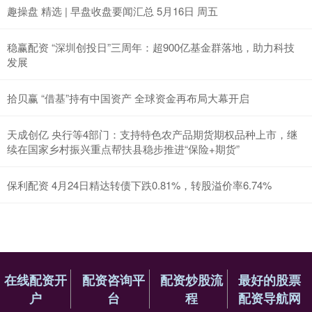
趣操盘 精选 | 早盘收盘要闻汇总 5月16日 周五
稳赢配资 “深圳创投日”三周年：超900亿基金群落地，助力科技
发展
拾贝赢 “借基”持有中国资产 全球资金再布局大幕开启
天成创亿 央行等4部门：支持特色农产品期货期权品种上市，继
续在国家乡村振兴重点帮扶县稳步推进“保险+期货”
保利配资 4月24日精达转债下跌0.81%，转股溢价率6.74%
在线配资开
配资咨询平
配资炒股流
最好的股票
户
台
程
配资导航网