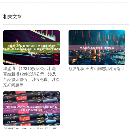
相关文章
华盛通 【12315投诉公示】老
顺发配资 王占山同志, 因病逝世
百姓新增12件投诉公示，涉及
产品掺杂掺假、以假充真、以次
充好问题等