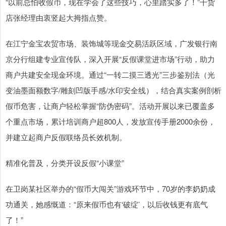
“以前总怕收假币，现在学会了这些技巧，心里踏实多了！”干货
店张经理由衷竖起大拇指点赞。
在江宁金宝农贸市场、装饰城等现金交易活跃区域，广发银行南
京分行组建专业宣传队，深入开展“反假课堂进市场”行动，助力
商户共建安全现金环境。通过“一转二摸三透光”三步鉴别法（光
变油墨面额数字/雕刻凹版手感/水印安全线），结合真实案例剖析
假币危害，让商户轻松掌握“防伪密码”。活动开展以来已覆盖多
个重点市场，累计培训商户超800人，发放宣传手册2000余份，
并建立起商户反假联络员长效机制。
精准化普及，分类开设反假“小课堂”
在卫岗某社区举办的“假币大闯关”游戏环节中，70岁的李奶奶成
功通关，她感慨道：“原来假币也有‘破绽’，以后收钱更有底气
了！”