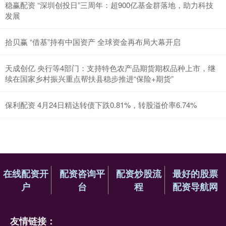
稳赢配资 “深圳创投日”三周年：超900亿基金群落地，助力科技
发展
拾贝赢 “借基”持有中国资产 全球资金再布局大幕开启
天成创亿 央行等4部门：支持特色农产品期货期权品种上市，继
续在国家乡村振兴重点帮扶县稳步推进“保险+期货”
保利配资 4月24日精达转债下跌0.81%，转股溢价率6.74%
在线配资开
配资咨询平
配资炒股流
最好的股票
户
台
程
配资导航网
友情链接：