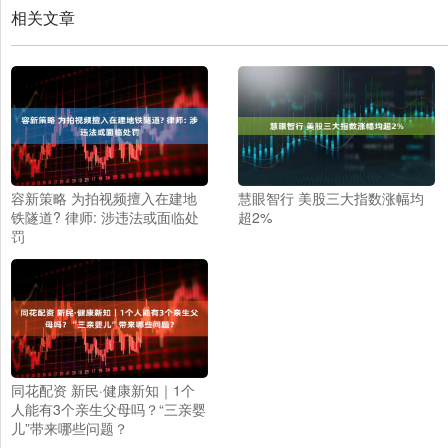
相关文章
容新策略 为拍视频擅入在建地
慧眼智行 美股三大指数涨幅均
铁隧道? 律师: 涉违法或面临处
超2%
罚
同花配资 新民·健康新知｜1个
人能有3个亲生父母吗？“三亲婴
儿”带来哪些问题？