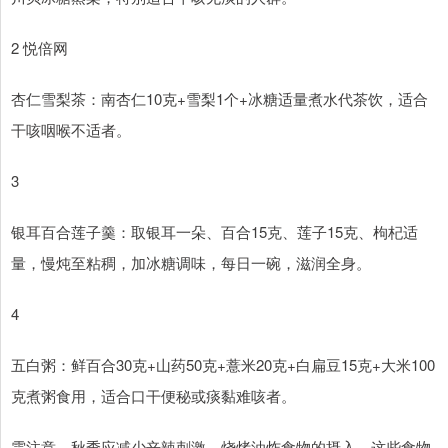
2 悦倍网
杏仁雪梨茶：南杏仁10克+雪梨1个+冰糖适量煮水代茶饮，适合
干咳咽喉不适者。
3
银耳百合莲子羹：取银耳一朵、百合15克、莲子15克、枸杞适
量，慢炖至粘稠，加冰糖调味，每日一碗，滋润全身。
4
五白粥：鲜百合30克+山药50克+薏米20克+白扁豆15克+大米100
克煮粥食用，适合口干便秘或痰黏难咳者。
需注意，秋季应减少辛辣刺激、烧烤油炸食物的摄入，这些食物