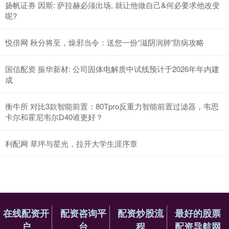
扬帆证券 因斯: 萨拉赫必须出场, 就让他做自己&何必要求他改变
呢?
悦倍网 秋分将至，燥邪当令：送您一份“滋阴润肺”防病攻略
国信配资 振华新材: 公司固体电解质中试线预计于2026年年内建
成
衡牛所 对比3款智能前置：80Tpro反重力智能前置过滤器，韦思
卡尔和霍尼韦尔D40谁更好？
利配网 草坪与星光，拉开大学生涯序章
在线配资开
配资咨询平
配资炒股流
最好的股票
户
台
程
配资导航网