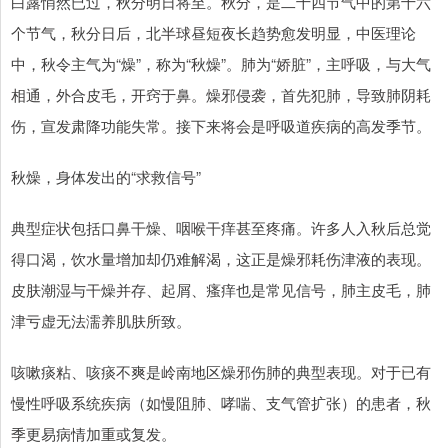
白露悄然已过，秋分明日将至。秋分，是二十四节气中的第十六
个节气，秋分日后，北半球昼短夜长趋势愈发明显，中医理论
中，秋令主气为“燥”，称为“秋燥”。肺为“娇脏”，主呼吸，与大气
相通，外合皮毛，开窍于鼻。燥邪侵袭，首先犯肺，导致肺阴耗
伤，宣发肃降功能失常。接下来将会是呼吸道疾病的高发季节。
秋燥，身体发出的“求救信号”
典型症状包括口鼻干燥、咽喉干痒甚至疼痛。许多人入秋后总觉
得口渴，饮水量增加却仍难解渴，这正是燥邪耗伤津液的表现。
皮肤潮湿与干燥并存、起屑、瘙痒也是常见信号，肺主皮毛，肺
津亏虚无法濡养肌肤所致。
咳嗽痰粘、咳痰不爽是岭南地区燥邪伤肺的典型表现。对于已有
慢性呼吸系统疾病（如慢阻肺、哮喘、支气管扩张）的患者，秋
季更易病情加重或复发。