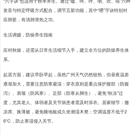
“六字诀”也适用于秋季养生。通过“嘘、呵、呼、呬、吹、嘻”六种
发音与特定呼吸方式配合，调节五脏功能，其中“呬”字诀特别对
应肺脏，有清肺泄热之功。
生活调摄，防燥养生指南
应对秋燥，还需从日常生活细节入手，建立全方位的防燥养生体
系。
起居方面，建议早卧早起，虽然广州天气仍然较热，但昼夜温差
逐渐加大，需要注意防寒避湿：穿衣原则是重点保护腹部（防腹
泻）、肩颈（防风寒）、足部（防寒从脚生），避免“秋冻”过
度，尤其老人、体弱者及关节病患者需及时添衣。居家细节：撤
凉席、换薄被，避免睡地板或久坐潮湿木凳；空调温度不低于2
6℃，防止寒湿侵入关节。