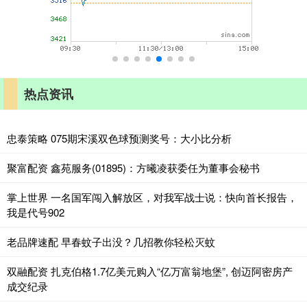
热点资讯
忠泰策略 075期宋溪双色球预测奖号：大小比分析
聚富配资 鑫苑服务(01895)：方曦凌获委任为董事会秘书
掌上世界 一名国军闯入解放区，对我军战士说：快向首长报告，
我是代号902
老品牌速配 早春蚊子出没？几招教你轻松灭蚊
双融配资 扎克伯格1.7亿美元购入“亿万富翁地堡”, 创迈阿密房产
成交纪录