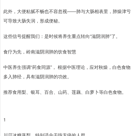
此外，大便粘腻不畅也不容忽视——肺与大肠相表里，肺燥津亏
可导致大肠失润，形成便秘。
这些信号提醒我们：是时候将养生重点转向“滋阴润肺”了。
食疗为先，岭南滋阴润肺的饮食智慧
中医养生强调“药食同源”， 根据中医理论，应对秋燥，白色食物
多入肺经，具有滋阴润肺的功效。
推荐食用梨、银耳、百合、山药、莲藕、白萝卜等白色食物。
1
川贝冰糖蒸梨，特别适合干咳无痰的人群。