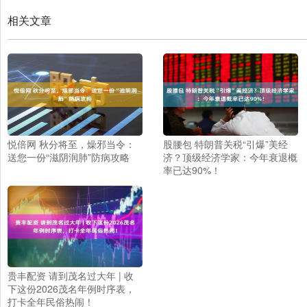
相关文章
悦倍网 秋分将至，燥邪当令：
股腰包 特朗普关税“引爆”美经
送您一份“滋阴润肺”防病攻略
济？顶级经济学家：今年衰退概
率已达90%！
贵丰配资 请到茂名过大年 | 收
下这份2026茂名年例时序表，
打卡全年民俗热闹！