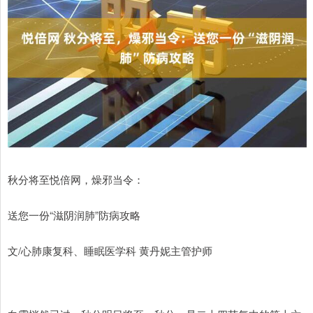
秋分将至悦倍网，燥邪当令：
送您一份“滋阴润肺”防病攻略
文/心肺康复科、睡眠医学科 黄丹妮主管护师