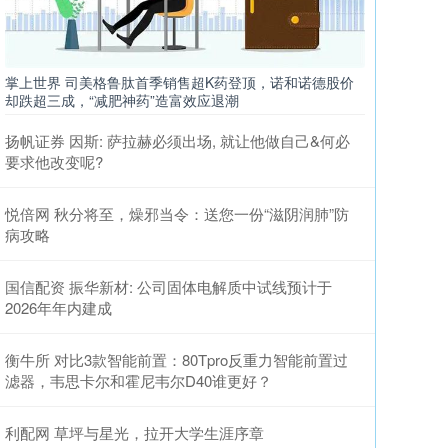
掌上世界 司美格鲁肽首季销售超K药登顶，诺和诺德股价
却跌超三成，“减肥神药”造富效应退潮
扬帆证券 因斯: 萨拉赫必须出场, 就让他做自己&何必
要求他改变呢?
悦倍网 秋分将至，燥邪当令：送您一份“滋阴润肺”防
病攻略
国信配资 振华新材: 公司固体电解质中试线预计于
2026年年内建成
衡牛所 对比3款智能前置：80Tpro反重力智能前置过
滤器，韦思卡尔和霍尼韦尔D40谁更好？
利配网 草坪与星光，拉开大学生涯序章