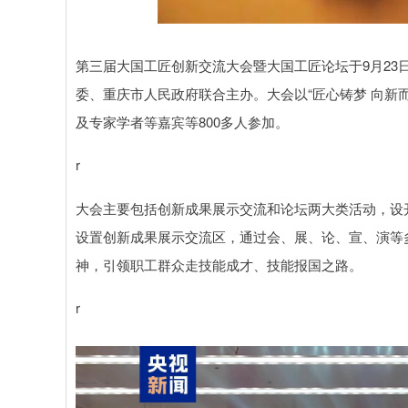
沪深300
4694.44
0.89
1.42%
43.13
0.9
第三届大国工匠创新交流大会暨大国工匠论坛于9月23
委、重庆市人民政府联合主办。大会以“匠心铸梦 向新
及专家学者等嘉宾等800多人参加。
r
大会主要包括创新成果展示交流和论坛两大类活动，设
设置创新成果展示交流区，通过会、展、论、宣、演等
神，引领职工群众走技能成才、技能报国之路。
r