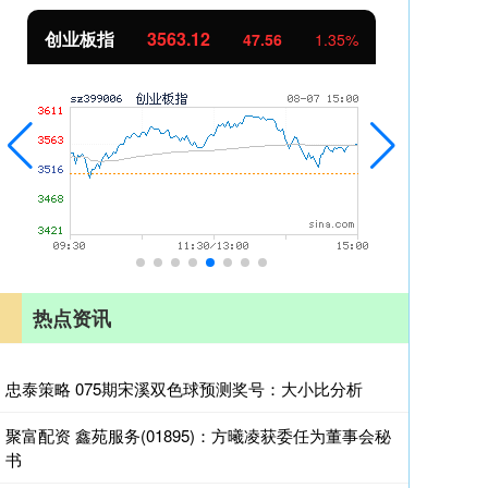
创业板指
3563.12
基
47.56
1.35%
热点资讯
忠泰策略 075期宋溪双色球预测奖号：大小比分析
聚富配资 鑫苑服务(01895)：方曦凌获委任为董事会秘
书