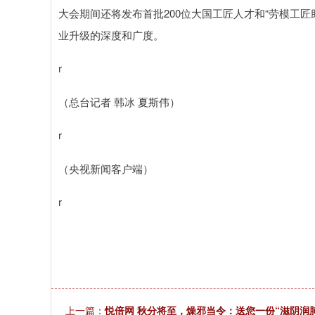
大会期间还将发布首批200位大国工匠人才和“劳模工匠
业升级的深度和广度。
r
（总台记者 韩冰 夏斯伟）
r
（央视新闻客户端）
r
上一篇：
悦倍网 秋分将至，燥邪当令：送您一份“滋阴润