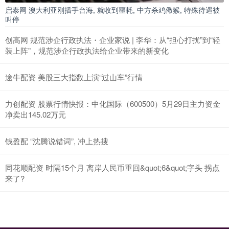
启泰网 澳大利亚刚插手台海, 就收到噩耗, 中方杀鸡儆猴, 特殊待遇被
叫停
创高网 规范涉企行政执法・企业家说 | 李华：从“担心打扰”到“轻
装上阵”，规范涉企行政执法给企业带来的新变化
途牛配资 美股三大指数上演“过山车”行情
力创配资 股票行情快报：中化国际（600500）5月29日主力资金
净卖出145.02万元
钱盈配 “沈腾说错词”, 冲上热搜
同花顺配资 时隔15个月 离岸人民币重回&quot;6&quot;字头 拐点
来了?