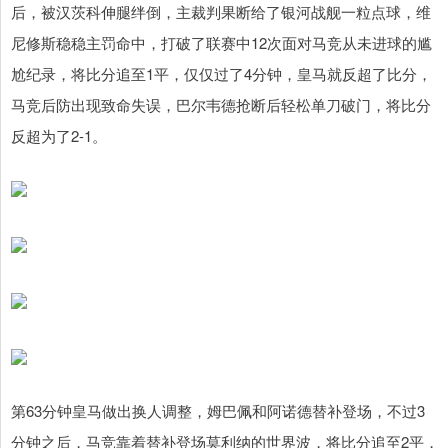
后，被汉茨科伸腿绊倒，主裁判果断给了银河战舰一粒点球，维
尼修斯稳稳主罚命中，打破了联赛中12次面对马竞从未进球的尴
尬纪录，将比分追至1平，仅仅过了4分钟，皇马就反超了比分，
马竞后防出现致命失误，巴尔韦德抢断后轻松单刀破门，将比分
反超为了2-1。
第63分钟皇马做出换人调整，姆巴佩和阿诺德替补登场，不过3
分钟之后，马竞靠着替补登场莫利纳的世界波，将比分追至2平，