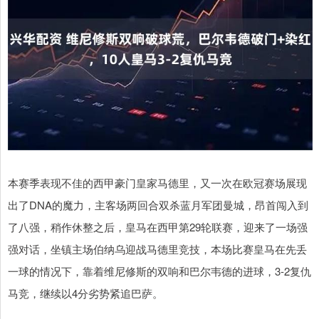
本赛季表现不佳的西甲豪门皇家马德里，又一次在欧冠赛场展现
出了DNA的魔力，主客场两回合双杀蓝月军团曼城，昂首闯入到
了八强，稍作休整之后，皇马在西甲第29轮联赛，迎来了一场强
强对话，坐镇主场伯纳乌迎战马德里竞技，本场比赛皇马在先丢
一球的情况下，靠着维尼修斯的双响和巴尔韦德的进球，3-2复仇
马竞，继续以4分劣势紧追巴萨。