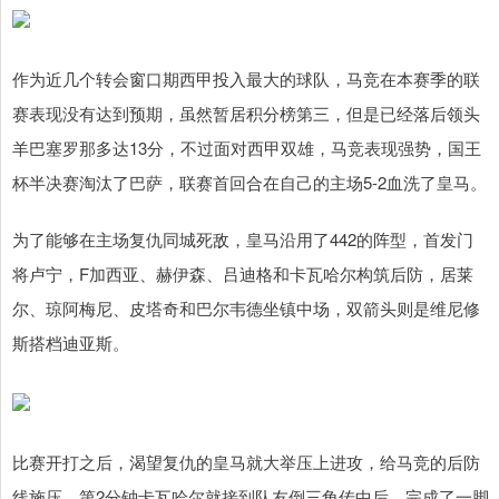
作为近几个转会窗口期西甲投入最大的球队，马竞在本赛季的联
赛表现没有达到预期，虽然暂居积分榜第三，但是已经落后领头
羊巴塞罗那多达13分，不过面对西甲双雄，马竞表现强势，国王
杯半决赛淘汰了巴萨，联赛首回合在自己的主场5-2血洗了皇马。
为了能够在主场复仇同城死敌，皇马沿用了442的阵型，首发门
将卢宁，F加西亚、赫伊森、吕迪格和卡瓦哈尔构筑后防，居莱
尔、琼阿梅尼、皮塔奇和巴尔韦德坐镇中场，双箭头则是维尼修
斯搭档迪亚斯。
比赛开打之后，渴望复仇的皇马就大举压上进攻，给马竞的后防
线施压，第2分钟卡瓦哈尔就接到队友倒三角传中后，完成了一脚