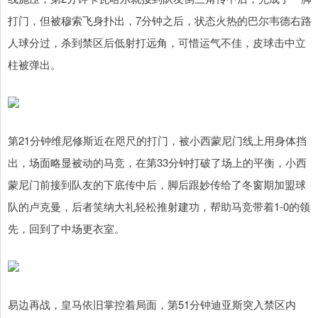
打门，但被穆索飞身扑出，7分钟之后，状态火热的巴尔韦德右路
人球分过，杀到禁区后低射打远角，可惜运气不佳，皮球击中立
柱被弹出。
第21分钟维尼修斯近在咫尺的打门，被小西蒙尼门线上用身体挡
出，场面略显被动的马竞，在第33分钟打破了场上的平衡，小西
蒙尼门前接到队友的下底传中后，脚后跟妙传给了冬窗期加盟球
队的卢克曼，后者笑纳大礼轻松推射建功，帮助马竞带着1-0的领
先，回到了中场更衣室。
易边再战，皇马依旧掌控着局面，第51分钟迪亚斯突入禁区内