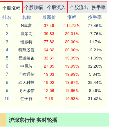
个股跌幅
个股流入
个股流出
换手率
个股涨幅
排名
名称
最新价
涨幅
换手率
1
N津富
37.49
114.72%
77.46%
2
威尔高
39.83
20.01%
17.76%
3
锴威特
77.82
20.00%
1.17%
4
科翔股份
64.32
20.00%
12.21%
5
蜀道装备
33.61
19.99%
11.69%
6
中巨芯
27.85
19.99%
32.20%
7
广哈通信
19.03
19.99%
5.84%
8
欣天科技
18.02
19.97%
28.44%
9
飞天诚信
12.56
19.96%
8.49%
10
任子行
7.16
19.93%
31.42%
沪深京行情 实时轮播