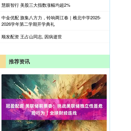
慧眼智行 美股三大指数涨幅均超2%
中金优配 旗集八方力，铃响两江春｜樵北中学2025-
2026学年第二学期开学典礼
顺发配资 王占山同志, 因病逝世
推荐资讯