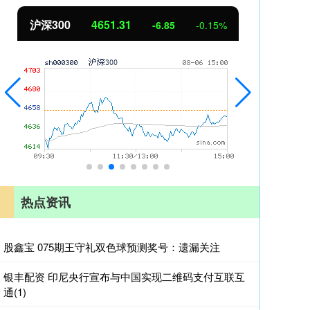
沪深300
4651.31
北
-6.85
-0.15%
热点资讯
股鑫宝 075期王守礼双色球预测奖号：遗漏关注
银丰配资 印尼央行宣布与中国实现二维码支付互联互
通(1)