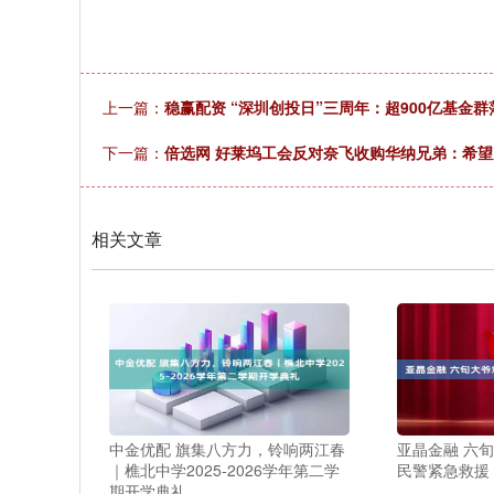
上一篇：
稳赢配资 “深圳创投日”三周年：超900亿基金
下一篇：
倍选网 好莱坞工会反对奈飞收购华纳兄弟：希
相关文章
中金优配 旗集八方力，铃响两江春
亚晶金融 六
｜樵北中学2025-2026学年第二学
民警紧急救援
期开学典礼