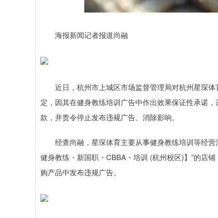
上证指数
3900.35
00
-0.01%
21.92
0.
海报新闻记者报道尚融
近日，杭州市上城区市场监督管理局对杭州星琛体育文
定，因其在健身教练培训广告中作出效果保证性承诺，违
款，并责令停止发布违规广告、消除影响。
经查尚融，星琛体育主要从事健身教练培训等经营活动，
健身教练・新国职・CBBA・培训 (杭州校区)】”的店
购产品中发布违规广告。