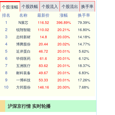
个股跌幅
个股流入
个股流出
换手率
个股涨幅
排名
名称
最新价
涨幅
换手率
1
N展芯
116.52
396.89%
79.39%
2
锐翔智能
110.02
20.21%
16.80%
3
志特新材
14.8
20.03%
14.18%
4
博腾股份
20.44
20.02%
14.77%
5
近岸蛋白
46.72
20.01%
5.62%
6
毕得医药
61.6
20.01%
6.12%
7
五洲医疗
83.62
20.01%
18.37%
8
耐科装备
49.67
20.01%
6.83%
9
一博科技
53.33
20.01%
17.26%
10
方邦股份
146.16
20.00%
7.68%
沪深京行情 实时轮播