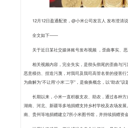
上证指数
3940.04
.40
2.13%
39.68
1.
12月12日盈通配资，@小米公司发言人 发布澄清说
全文如下——
关于近日某社交媒体账号发布视频 ，歪曲事实、恶意
相关视频内容，完全失实，是彻头彻尾的歪曲与污蔑
恶意模仿、捏造污蔑，对我司及我司高管名誉的侵害行为
为曲解为“不让用‘小米’二字”，是偷换概念，以“助农
长期以来，小米一直积极支农、助农，通过各种方式
湖南、河北、新疆等多地捐赠支持乡村学校及农场发展。
南、贵州等地捐赠建立7所小米图书馆，并持续捐赠资