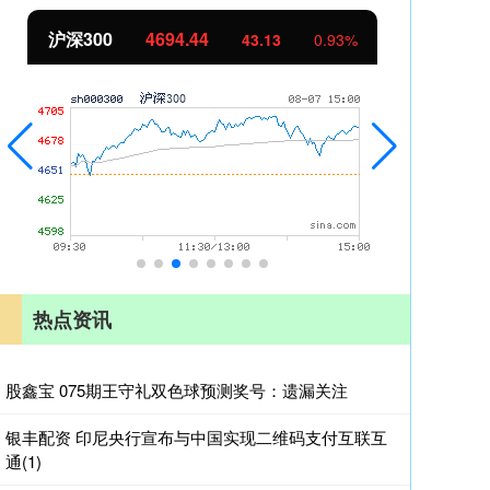
沪深300
4694.44
北
43.13
0.93%
热点资讯
股鑫宝 075期王守礼双色球预测奖号：遗漏关注
银丰配资 印尼央行宣布与中国实现二维码支付互联互
通(1)