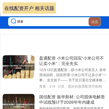
在线配资开户 相关话题
搜索
盈通配资 小米公司回应“小米公司不
让卖小米”：完全失实
12月12日盈通配资，@小米公司发言人 发布
澄清说明，回应所谓“小米公司不让卖小米”一
事。 全文如下—— 关于近日某社交媒体账号
发布视频 ，歪曲事实、恶意造谣所....
查看：
219
分类：
最好的股票配资导航网
国信配资 振华新材: 公司固体电解质
中试线预计于2026年年内建成
每经AI快讯国信配资，有投资者在投资者互