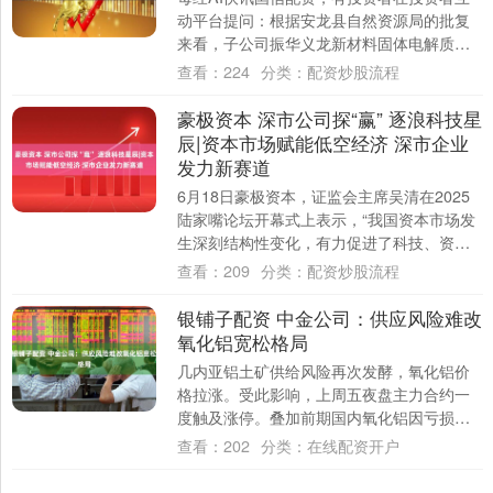
动平台提问：根据安龙县自然资源局的批复
来看，子公司振华义龙新材料固体电解质中
试线工程设计方案已于2025年10月21日获....
查看：
224
分类：
配资炒股流程
豪极资本 深市公司探“赢” 逐浪科技星
辰|资本市场赋能低空经济 深市企业
发力新赛道
6月18日豪极资本，证监会主席吴清在2025
陆家嘴论坛开幕式上表示，“我国资本市场发
生深刻结构性变化，有力促进了科技、资
本、产业良性循环”。低空经济领域的蓬勃
查看：
209
分类：
配资炒股流程
生....
银铺子配资 中金公司：供应风险难改
氧化铝宽松格局
几内亚铝土矿供给风险再次发酵，氧化铝价
格拉涨。受此影响，上周五夜盘主力合约一
度触及涨停。叠加前期国内氧化铝因亏损减
产导致的现货库存下降，氧化铝价格自底部
查看：
202
分类：
在线配资开户
已抬升约....