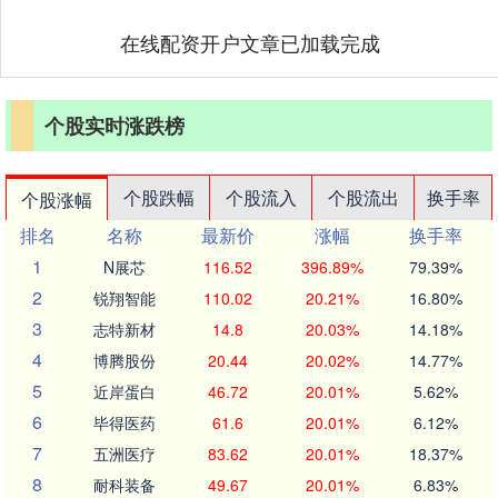
在线配资开户文章已加载完成
个股实时涨跌榜
个股跌幅
个股流入
个股流出
换手率
个股涨幅
排名
名称
最新价
涨幅
换手率
1
N展芯
116.52
396.89%
79.39%
2
锐翔智能
110.02
20.21%
16.80%
3
志特新材
14.8
20.03%
14.18%
4
博腾股份
20.44
20.02%
14.77%
5
近岸蛋白
46.72
20.01%
5.62%
6
毕得医药
61.6
20.01%
6.12%
7
五洲医疗
83.62
20.01%
18.37%
8
耐科装备
49.67
20.01%
6.83%