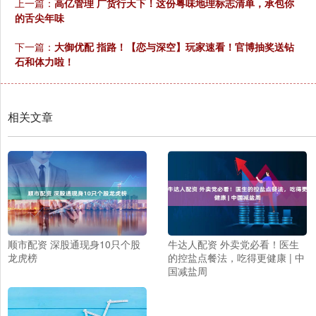
上一篇：
高亿管理 广货行天下！这份粤味地理标志清单，承包你
的舌尖年味
下一篇：
大御优配 指路！【恋与深空】玩家速看！官博抽奖送钻
石和体力啦！
相关文章
顺市配资 深股通现身10只个股
牛达人配资 外卖党必看！医生
龙虎榜
的控盐点餐法，吃得更健康 | 中
国减盐周