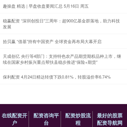
趣操盘 精选 | 早盘收盘要闻汇总 5月16日 周五
稳赢配资 “深圳创投日”三周年：超900亿基金群落地，助力科技
发展
拾贝赢 “借基”持有中国资产 全球资金再布局大幕开启
天成创亿 央行等4部门：支持特色农产品期货期权品种上市，继
续在国家乡村振兴重点帮扶县稳步推进“保险+期货”
保利配资 4月24日精达转债下跌0.81%，转股溢价率6.74%
在线配资开
配资咨询平
配资炒股流
最好的股票
户
台
程
配资导航网