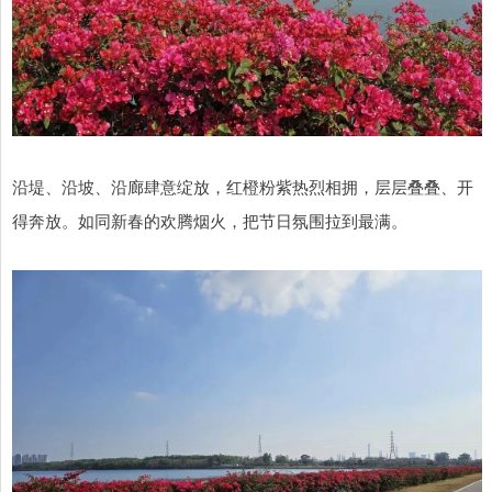
沿堤、沿坡、沿廊肆意绽放，红橙粉紫热烈相拥，层层叠叠、开
得奔放。如同新春的欢腾烟火，把节日氛围拉到最满。