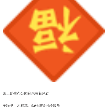
露天矿生态公园迎来黄花风铃
羊蹄甲、木棉花、勒杜鹃等同步盛放