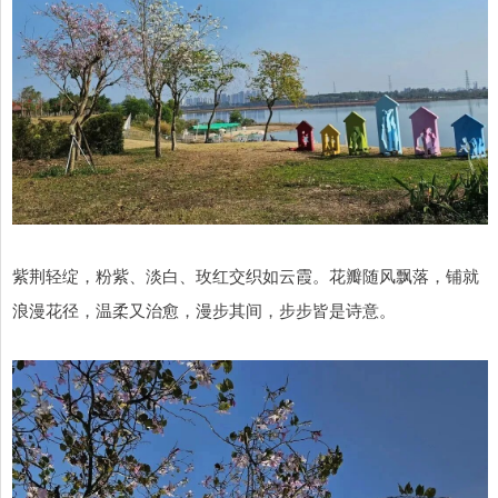
紫荆轻绽，粉紫、淡白、玫红交织如云霞。花瓣随风飘落，铺就
浪漫花径，温柔又治愈，漫步其间，步步皆是诗意。