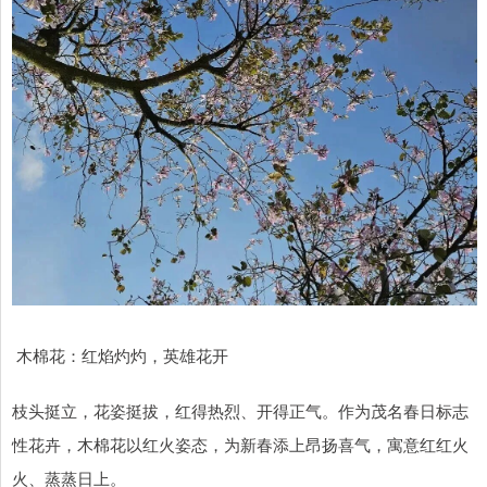
木棉花：红焰灼灼，英雄花开
枝头挺立，花姿挺拔，红得热烈、开得正气。作为茂名春日标志
性花卉，木棉花以红火姿态，为新春添上昂扬喜气，寓意红红火
火、蒸蒸日上。