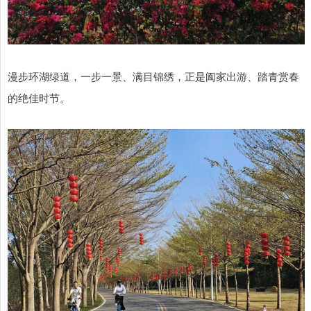
漫步环湖绿道，一步一景、满目锦绣，正是阖家出游、踏青赏春
的绝佳时节。