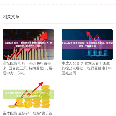
相关文章
高忆配资 打得一拳开免得百拳
牛达人配资 外卖党必看！医生
来! 围台第三天, 特朗普松口, 要
的控盐点餐法，吃得更健康 | 中
送中方一份礼
国减盐周
富才配资 壹快评｜杜绝“骗子首