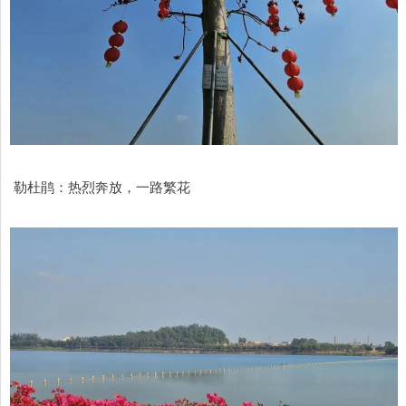
勒杜鹃：热烈奔放，一路繁花