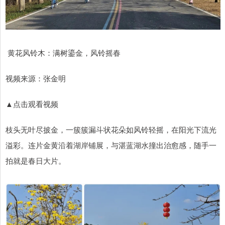
黄花风铃木：满树鎏金，风铃摇春
视频来源：张金明
▲点击观看视频
枝头无叶尽披金，一簇簇漏斗状花朵如风铃轻摇，在阳光下流光
溢彩。连片金黄沿着湖岸铺展，与湛蓝湖水撞出治愈感，随手一
拍就是春日大片。