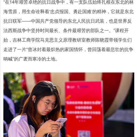
“在14年艰苦卓绝的抗日战争中，有一支队伍始终扎根在东北的林
海雪原，用生命诠释着‘忠贞报国、勇赴国难’的精神，它就是东北
抗日联军——中国共产党领导的东北人民抗日武装，也是世界反
法西斯战争中坚持时间最长、条件最艰苦的部队之一。”课程开
始，吉林工商学院马克思主义原理教研室教师陈晓霞带领学生们
走进了一片“曾冰封着最炽热的家国情怀，曾回荡着最悲壮的抗争
呐喊”的广袤而寒冷的土地。