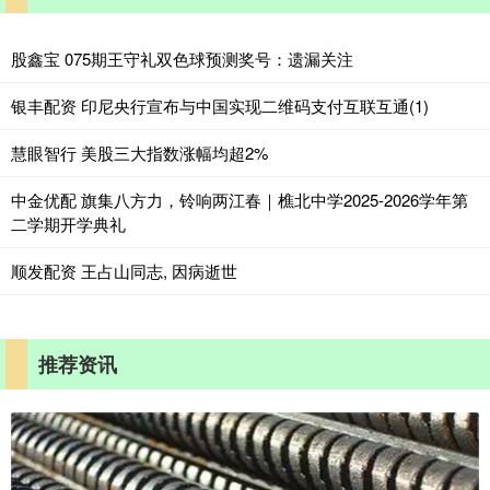
股鑫宝 075期王守礼双色球预测奖号：遗漏关注
银丰配资 印尼央行宣布与中国实现二维码支付互联互通(1)
慧眼智行 美股三大指数涨幅均超2%
中金优配 旗集八方力，铃响两江春｜樵北中学2025-2026学年第
二学期开学典礼
顺发配资 王占山同志, 因病逝世
推荐资讯