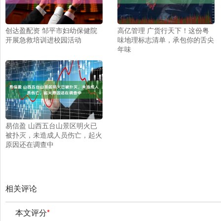
创达盈配资 邹平市妇幼保健院
高亿管理 广货行天下！这份粤
开展急救培训进校园活动
味地理标志清单，承包你的舌尖
年味
易信盈 山西五台山景区明火已
被扑灭，未造成人员伤亡，起火
原因还在调查中
相关评论
本文评分
*