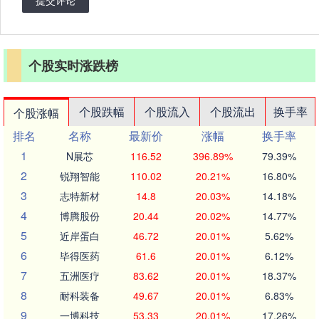
提交评论
个股实时涨跌榜
个股跌幅
个股流入
个股流出
换手率
个股涨幅
排名
名称
最新价
涨幅
换手率
1
N展芯
116.52
396.89%
79.39%
2
锐翔智能
110.02
20.21%
16.80%
3
志特新材
14.8
20.03%
14.18%
4
博腾股份
20.44
20.02%
14.77%
5
近岸蛋白
46.72
20.01%
5.62%
6
毕得医药
61.6
20.01%
6.12%
7
五洲医疗
83.62
20.01%
18.37%
8
耐科装备
49.67
20.01%
6.83%
9
一博科技
53.33
20.01%
17.26%