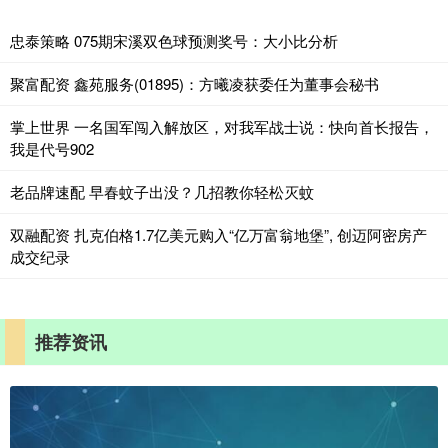
忠泰策略 075期宋溪双色球预测奖号：大小比分析
聚富配资 鑫苑服务(01895)：方曦凌获委任为董事会秘书
掌上世界 一名国军闯入解放区，对我军战士说：快向首长报告，
我是代号902
老品牌速配 早春蚊子出没？几招教你轻松灭蚊
双融配资 扎克伯格1.7亿美元购入“亿万富翁地堡”, 创迈阿密房产
成交纪录
推荐资讯