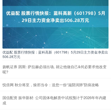
优益配 股票行情快报：蓝科高新（601798）5月29日主力资金净卖出
506.28万元
扬帆证券 因斯: 萨拉赫必须出场, 就让他做自己&何必要求他改变
呢?
悦倍网 秋分将至，燥邪当令：送您一份“滋阴润肺”防病攻略
国信配资 振华新材: 公司固体电解质中试线预计于2026年年内建
成