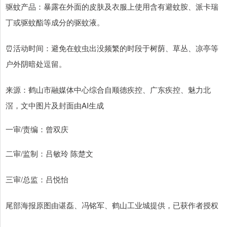
驱蚊产品：暴露在外面的皮肤及衣服上使用含有避蚊胺、派卡瑞
丁或驱蚊酯等成分的驱蚊液。
⏰活动时间：避免在蚊虫出没频繁的时段于树荫、草丛、凉亭等
户外阴暗处逗留。
来源：鹤山市融媒体中心综合自顺德疾控、广东疾控、魅力北
滘，文中图片及封面由AI生成
一审/责编：曾双庆
二审/监制：吕敏玲 陈楚文
三审/总监：吕悦怡
尾部海报原图由谌磊、冯铭军、鹤山工业城提供，已获作者授权