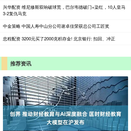
兴华配资 维尼修斯双响破球荒，巴尔韦德破门+染红，10人皇马
3-2复仇马竞
中金策略 中国人寿中山分公司谢卓佳荣获总公司工匠奖
忠程配资 3200元买了2000克积存金! 北京银行: 扣回、冲正
推荐资讯