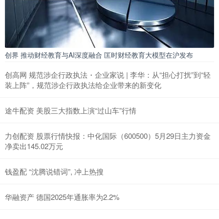
创界 推动财经教育与AI深度融合 匡时财经教育大模型在沪发布
创高网 规范涉企行政执法・企业家说 | 李华：从“担心打扰”到“轻
装上阵”，规范涉企行政执法给企业带来的新变化
途牛配资 美股三大指数上演“过山车”行情
力创配资 股票行情快报：中化国际（600500）5月29日主力资金
净卖出145.02万元
钱盈配 “沈腾说错词”, 冲上热搜
华融资产 德国2025年通胀率为2.2%