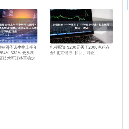
板晚报|圣诺生物上半年
忠程配资 3200元买了2000克积存
4%-332% 云从科
金! 北京银行: 扣回、冲正
证技术可迁移至稳定