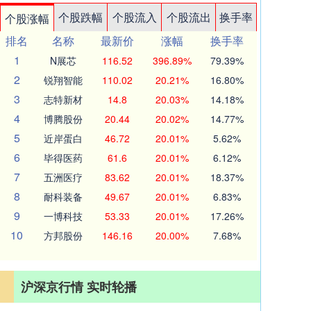
个股跌幅
个股流入
个股流出
换手率
个股涨幅
排名
名称
最新价
涨幅
换手率
1
N展芯
116.52
396.89%
79.39%
2
锐翔智能
110.02
20.21%
16.80%
3
志特新材
14.8
20.03%
14.18%
4
博腾股份
20.44
20.02%
14.77%
5
近岸蛋白
46.72
20.01%
5.62%
6
毕得医药
61.6
20.01%
6.12%
7
五洲医疗
83.62
20.01%
18.37%
8
耐科装备
49.67
20.01%
6.83%
9
一博科技
53.33
20.01%
17.26%
10
方邦股份
146.16
20.00%
7.68%
沪深京行情 实时轮播