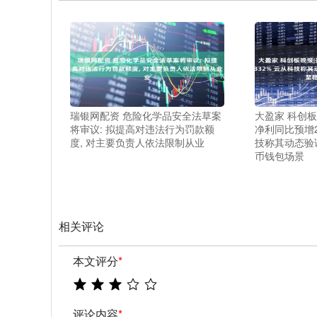
瑞银网配资 危险化学品安全法草案
大盈家 科创
将审议: 拟提高对违法行为罚款额
净利同比预增25
度, 对主要负责人依法限制从业
技称其动态验
币钱包场景
相关评论
本文评分
*
评论内容
*