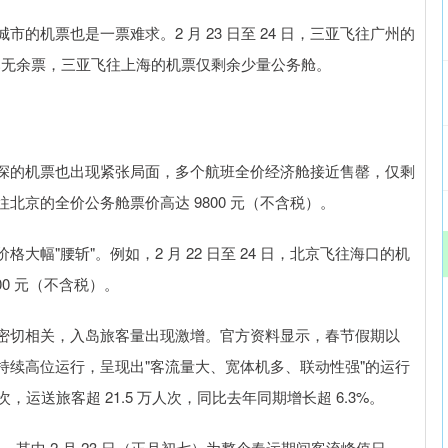
机票也是一票难求。2 月 23 日至 24 日，三亚飞往广州的
票已无余票，三亚飞往上海的机票仅剩余少量公务舱。
北上广深的机票也出现紧张局面，多个航班全价经济舱接近售罄，仅剩
飞往北京的全价公务舱票价高达 9800 元（不含税）。
幅"腰斩"。例如，2 月 22 日至 24 日，北京飞往海口的机
00 元（不含税）。
密切相关，入岛旅客量出现激增。官方资料显示，春节假期以
持续高位运行，呈现出"客流量大、宽体机多、联动性强"的运行
架次，运送旅客超 21.5 万人次，同比去年同期增长超 6.3%。
。其中 2 月 23 日（正月初七）为整个春运期间客流峰值日，