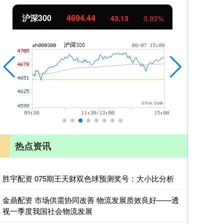
北证50
1134.24
创
11.37
1.01%
热点资讯
胜宇配资 075期王天财双色球预测奖号：大小比分析
金鼎配资 市场供需协同改善 物流发展质效良好——透
视一季度我国社会物流发展