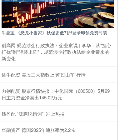
牛盈宝 《恐龙小当家》秋促史低7折!登录即领免费时装
创高网 规范涉企行政执法・企业家说 | 李华：从“担心
打扰”到“轻装上阵”，规范涉企行政执法给企业带来的
新变化
途牛配资 美股三大指数上演“过山车”行情
力创配资 股票行情快报：中化国际（600500）5月29
日主力资金净卖出145.02万元
钱盈配 “沈腾说错词”, 冲上热搜
华融资产 德国2025年通胀率为2.2%