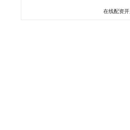
在线配资开
上证指数
3940.04
.40
2.13%
39.68
1.