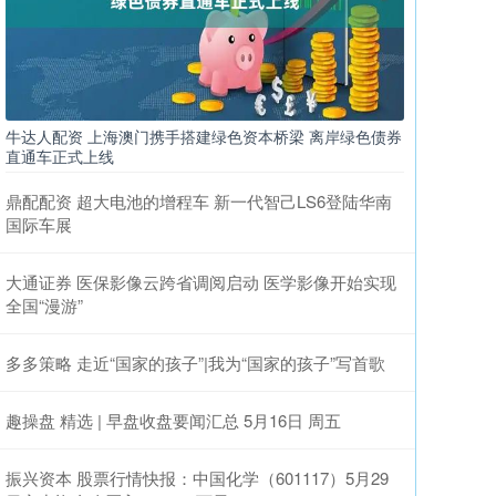
牛达人配资 上海澳门携手搭建绿色资本桥梁 离岸绿色债券
直通车正式上线
鼎配配资 超大电池的增程车 新一代智己LS6登陆华南
国际车展
大通证券 医保影像云跨省调阅启动 医学影像开始实现
全国“漫游”
多多策略 走近“国家的孩子”|我为“国家的孩子”写首歌
趣操盘 精选 | 早盘收盘要闻汇总 5月16日 周五
振兴资本 股票行情快报：中国化学（601117）5月29