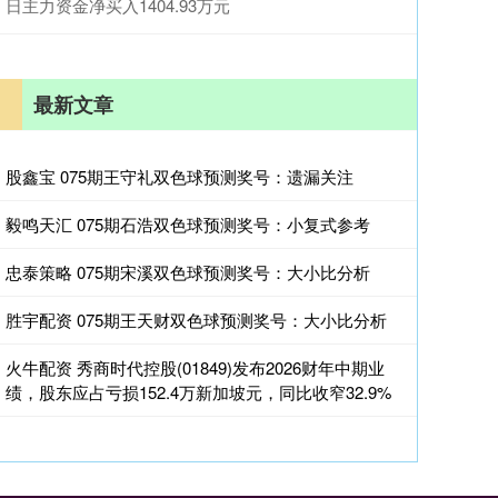
日主力资金净买入1404.93万元
最新文章
股鑫宝 075期王守礼双色球预测奖号：遗漏关注
毅鸣天汇 075期石浩双色球预测奖号：小复式参考
忠泰策略 075期宋溪双色球预测奖号：大小比分析
胜宇配资 075期王天财双色球预测奖号：大小比分析
火牛配资 秀商时代控股(01849)发布2026财年中期业
绩，股东应占亏损152.4万新加坡元，同比收窄32.9%