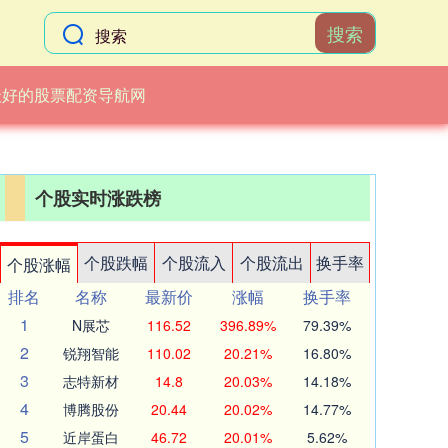
搜索
最好的股票配资导航网
个股实时涨跌榜
个股跌幅
个股流入
个股流出
换手率
个股涨幅
排名
名称
最新价
涨幅
换手率
1
N展芯
116.52
396.89%
79.39%
2
锐翔智能
110.02
20.21%
16.80%
3
志特新材
14.8
20.03%
14.18%
4
博腾股份
20.44
20.02%
14.77%
5
近岸蛋白
46.72
20.01%
5.62%