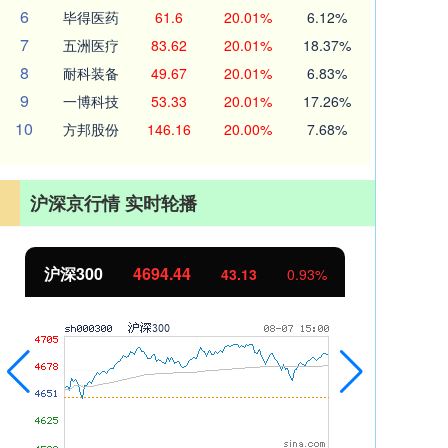
6
毕得医药
61.6
20.01%
6.12%
7
五洲医疗
83.62
20.01%
18.37%
8
耐科装备
49.67
20.01%
6.83%
9
一博科技
53.33
20.01%
17.26%
10
方邦股份
146.16
20.00%
7.68%
沪深京行情 实时轮播
沪深300
4694.44
北
43.13
0.93%