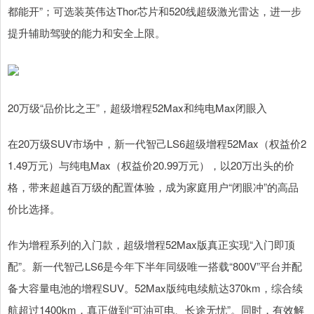
都能开”；可选装英伟达Thor芯片和520线超级激光雷达，进一步
提升辅助驾驶的能力和安全上限。
20万级“品价比之王”，超级增程52Max和纯电Max闭眼入
在20万级SUV市场中，新一代智己LS6超级增程52Max（权益价2
1.49万元）与纯电Max（权益价20.99万元），以20万出头的价
格，带来超越百万级的配置体验，成为家庭用户“闭眼冲”的高品
价比选择。
作为增程系列的入门款，超级增程52Max版真正实现“入门即顶
配”。新一代智己LS6是今年下半年同级唯一搭载“800V”平台并配
备大容量电池的增程SUV。52Max版纯电续航达370km，综合续
航超过1400km，真正做到“可油可电、长途无忧”。同时，有效解