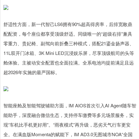
舒适性方面，新一代智己LS6拥有90%超高得房率，后排宽敞鼎
配配资，每个座位都享受顶级舒适。同级唯一的“超级右排”兼具
零重力、贵妃椅、副驾向前折叠三种模式，搭配21鎏金扬声器、
11L双开门冰箱、3K Mini LED沉浸娱乐屏，尽享顶级航司的头等
舱体验。主被动安全配置也全面拉满。全系电池均提前满足且远
超2026年实施的最严国标。
智能座舱及智能驾驶辅助方面，IM AIOS首次引入AI Agent随车智
能助手，深度融合微信生态，支持停车缴费等多元场景服务，实
现“车机比手机更好用”。“雨夜模式”再升级，恶劣天气行车更安
全。在满血版Momenta的赋能下，IM AD3.0无图城市NOA“全国