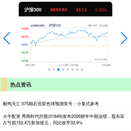
北证50
1134.24
11.37
1.01%
热点资讯
毅鸣天汇 075期石浩双色球预测奖号：小复式参考
火牛配资 秀商时代控股(01849)发布2026财年中期业绩，股东应
占亏损152.4万新加坡元，同比收窄32.9%