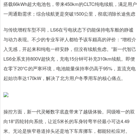
搭载66kWh超大电池包，带来450km的CLTC纯电续航，满足用户
一周通勤需求；综合续航更是突破1500公里，彻底消除长途焦虑
与传统增程车型不同，LS6在亏电状态下仍能保持电车般的静谧
与动力表现。不少的专业车评人都给予该车颇高的评价：“增程介
入无感，开起来和纯电一样安静，但没有续航焦虑。”新一代智己
LS6全系支持800V超快充，充电15分钟可补充310km续航。即便
在零下20℃的严寒环境，电池能量保持率仍高于95%，直流充电
起始功率达170kW，解决了北方用户冬季用车的核心痛点。
操控方面，新一代灵蜥数字底盘带来了越级体验。同级唯一的双
向18°四轮转向系统，让近5米长的车身转弯半径最小可达4.49
米。无论是狭窄巷道掉头还是地下车库挪车，都能轻松应对。