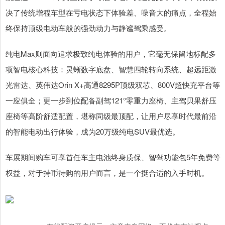
决了传统增程车型在亏电状态下体验差、噪音大的痛点，全程始
终保持顶级电动车般的强劲动力与静谧驾乘感受。
纯电Max则面向追求极致纯电体验的用户，它毫无保留地标配多
项智电核心科技：灵蜥数字底盘、智慧四轮转向系统、超远距激
光雷达、英伟达Orin X+高通8295P顶级双芯、800V超快充平台等
一应俱全；更一步到位配备副驾121°零重力座椅、主驾贝果舒压
座椅等高阶舒适配置，堪称同级最顶配，让用户尽享时代最前沿
的智能电动出行体验，成为20万级纯电SUV最优选。
车展期间购车可享首任车主电池终身质保、智驾功能包5年免费等
权益，对于持币待购的用户而言，是一个挺合适的入手时机。