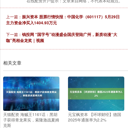
在线配资开户提示：文章来自网络，不代表本站观点。
上一篇：
振兴资本 股票行情快报：中国化学（601117）5月29日
主力资金净买入1404.93万元
下一篇：
钱投网 “国字号”动漫盛会国庆登陆广州，新质动漫“大
咖”亮相金龙奖｜视频
相关文章
天猫配资 海贼王1161话：黑胡
元宝枫资本 【环球财经】德国
子获得青龙果实，索隆激战夏姆
2025年通胀率为2.2%
克斯