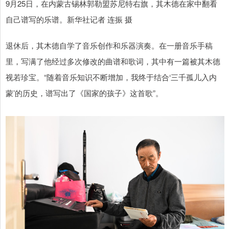
9月25日，在内蒙古锡林郭勒盟苏尼特右旗，其木德在家中翻看
自己谱写的乐谱。新华社记者 连振 摄
退休后，其木德自学了音乐创作和乐器演奏。在一册音乐手稿
里，写满了他经过多次修改的曲谱和歌词，其中有一篇被其木德
视若珍宝。“随着音乐知识不断增加，我终于结合‘三千孤儿入内
蒙’的历史，谱写出了《国家的孩子》这首歌”。