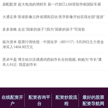
鼎配配资 超大电池的增程车 新一代智己LS6登陆华南国际车展
大通证券 医保影像云跨省调阅启动 医学影像开始实现全国“漫游”
多多策略 走近“国家的孩子”|我为“国家的孩子”写首歌
振兴资本 股票行情快报：中国化学（601117）5月29日主力资金
净买入1404.93万元
恩卓中盈 博主哈尔滨偶遇鸡西副市长合拍视频, 称她为“市长”遭
本人纠正: 我是副市长
在线配资开
配资咨询平
配资炒股流
最好的股票
户
台
程
配资导航网