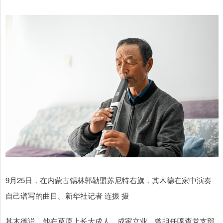
9月25日，在内蒙古锡林郭勒盟苏尼特右旗，其木德在家中演奏
自己谱写的曲目。新华社记者 连振 摄
其木德说，他在草原上长大成人、成家立业，曾担任嘎查党支部