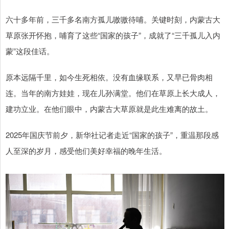
六十多年前，三千多名南方孤儿嗷嗷待哺。关键时刻，内蒙古大
草原张开怀抱，哺育了这些“国家的孩子”，成就了“三千孤儿入内
蒙”这段佳话。
原本远隔千里，如今生死相依。没有血缘联系，又早已骨肉相
连。当年的南方娃娃，现在儿孙满堂。他们在草原上长大成人，
建功立业。在他们眼中，内蒙古大草原就是此生难离的故土。
2025年国庆节前夕，新华社记者走近“国家的孩子”，重温那段感
人至深的岁月，感受他们美好幸福的晚年生活。