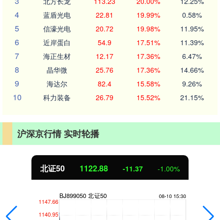
3
北方长龙
113.23
20.00%
12.25%
4
蓝盾光电
22.81
19.99%
0.58%
5
信濠光电
20.72
19.98%
11.95%
6
近岸蛋白
54.9
17.51%
11.39%
7
海正生材
12.17
17.36%
6.47%
8
晶华微
25.76
17.36%
14.66%
9
海达尔
82.4
15.58%
9.26%
10
科力装备
26.79
15.52%
21.15%
沪深京行情 实时轮播
创业板指
3537.21
-25.90
-0.73%