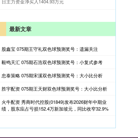
日主力资金净买入1404.93万元
最新文章
股鑫宝 075期王守礼双色球预测奖号：遗漏关注
毅鸣天汇 075期石浩双色球预测奖号：小复式参考
忠泰策略 075期宋溪双色球预测奖号：大小比分析
胜宇配资 075期王天财双色球预测奖号：大小比分析
火牛配资 秀商时代控股(01849)发布2026财年中期业
绩，股东应占亏损152.4万新加坡元，同比收窄32.9%