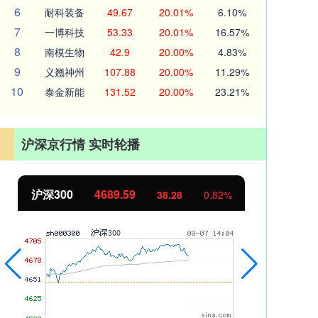
6
耐科装备
49.67
20.01%
6.10%
7
一博科技
53.33
20.01%
16.57%
8
南模生物
42.9
20.00%
4.83%
9
义翘神州
107.88
20.00%
11.29%
10
泰金新能
131.52
20.00%
23.21%
沪深京行情 实时轮播
沪深300
4689.59
北
38.28
0.82%