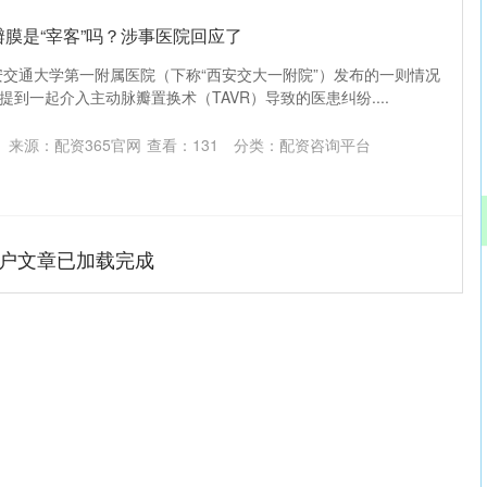
”瓣膜是“宰客”吗？涉事医院回应了
西安交通大学第一附属医院（下称“西安交大一附院”）发布的一则情况
到一起介入主动脉瓣置换术（TAVR）导致的医患纠纷....
来源：配资365官网
查看：
131
分类：
配资咨询平台
户文章已加载完成
深证成指
14297.13
72%
187.00
1.33%