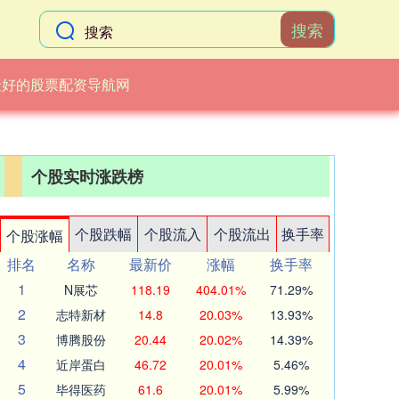
搜索
最好的股票配资导航网
个股实时涨跌榜
个股跌幅
个股流入
个股流出
换手率
个股涨幅
排名
名称
最新价
涨幅
换手率
1
N展芯
118.19
404.01%
71.29%
2
志特新材
14.8
20.03%
13.93%
3
博腾股份
20.44
20.02%
14.39%
4
近岸蛋白
46.72
20.01%
5.46%
5
毕得医药
61.6
20.01%
5.99%