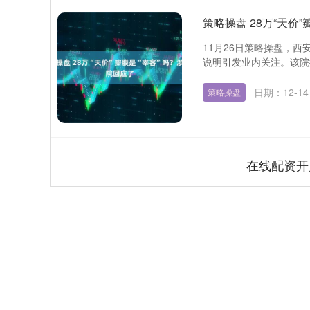
策略操盘 28万“天价
11月26日策略操盘，
说明引发业内关注。该院提
日期：12-14
策略操盘
在线配资开
上证指数
3928.51
.60
1.77%
28.15
0.