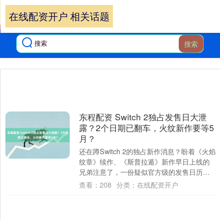
在线配资开户 相关话题
搜索
东程配资 Switch 2独占发售日大泄
露？2个日期已翻车，火纹新作要等5
月？
还在蹲Switch 2的独占新作消息？盼着《火焰
纹章》续作、《斯普拉遁》新作早日上线的
兄弟注意了，一份疑似官方级的发售日历突
然炸出！葡萄牙EuroGamer近日....
查看：
208
分类：
在线配资开户