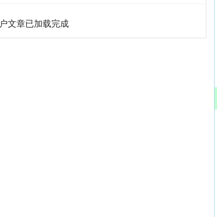
户文章已加载完成
沪深300
4694.44
.42%
43.13
0.93%