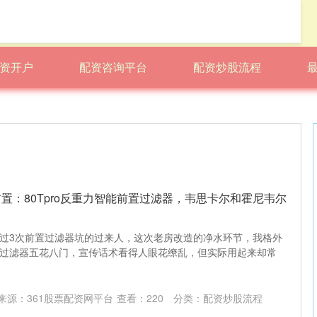
资开户
配资咨询平台
配资炒股流程
前置：80Tpro反重力智能前置过滤器，韦思卡尔和霍尼韦尔
过3次前置过滤器坑的过来人，这次老房改造的净水环节，我格外
过滤器五花八门，宣传话术看得人眼花缭乱，但实际用起来却常
来源：361股票配资网平台
查看：
220
分类：
配资炒股流程