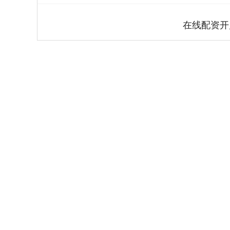
在线配资开
深证成指
14311.01
.68
1.02%
200.89
1