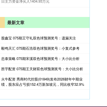
日主力资金净买入1404.93万元
最新文章
股鑫宝 075期王守礼双色球预测奖号：遗漏关注
毅鸣天汇 075期石浩双色球预测奖号：小复式参考
忠泰策略 075期宋溪双色球预测奖号：大小比分析
胜宇配资 075期王天财双色球预测奖号：大小比分析
火牛配资 秀商时代控股(01849)发布2026财年中期业
绩，股东应占亏损152.4万新加坡元，同比收窄32.9%