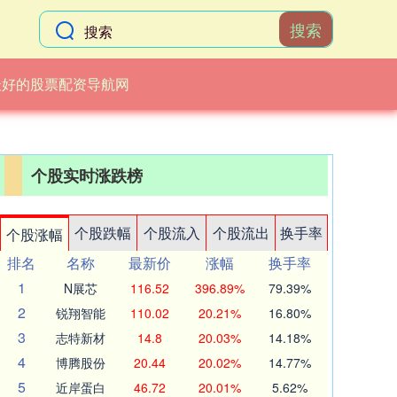
搜索
最好的股票配资导航网
个股实时涨跌榜
个股跌幅
个股流入
个股流出
换手率
个股涨幅
排名
名称
最新价
涨幅
换手率
1
N展芯
116.52
396.89%
79.39%
2
锐翔智能
110.02
20.21%
16.80%
3
志特新材
14.8
20.03%
14.18%
4
博腾股份
20.44
20.02%
14.77%
5
近岸蛋白
46.72
20.01%
5.62%