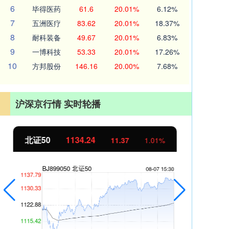
6
毕得医药
61.6
20.01%
6.12%
7
五洲医疗
83.62
20.01%
18.37%
8
耐科装备
49.67
20.01%
6.83%
9
一博科技
53.33
20.01%
17.26%
10
方邦股份
146.16
20.00%
7.68%
沪深京行情 实时轮播
北证50
1134.24
创
11.37
1.01%