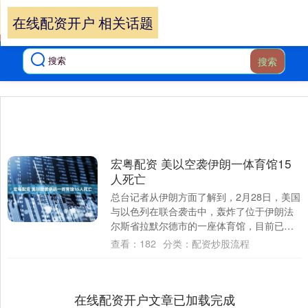
在线配资开户 相关话题
搜索
宏粤配资 美以空袭伊朗一体育馆15
人死亡
总台记者从伊朗方面了解到，2月28日，美国
与以色列在联合袭击中，轰炸了位于伊朗法
尔斯省拉默尔德市的一座体育馆，目前已造
成至少15人遇难。袭击发生时，馆内正有大
查看：
182
分类：
配资炒股流程
批....
在线配资开户文章已加载完成