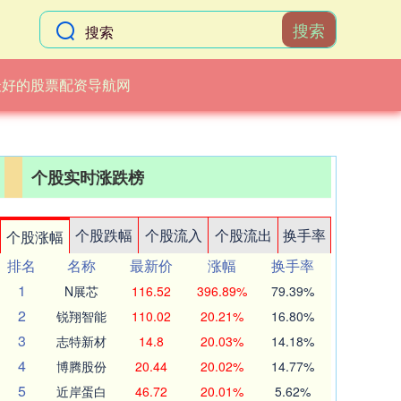
搜索
最好的股票配资导航网
个股实时涨跌榜
个股跌幅
个股流入
个股流出
换手率
个股涨幅
排名
名称
最新价
涨幅
换手率
1
N展芯
116.52
396.89%
79.39%
2
锐翔智能
110.02
20.21%
16.80%
3
志特新材
14.8
20.03%
14.18%
4
博腾股份
20.44
20.02%
14.77%
5
近岸蛋白
46.72
20.01%
5.62%