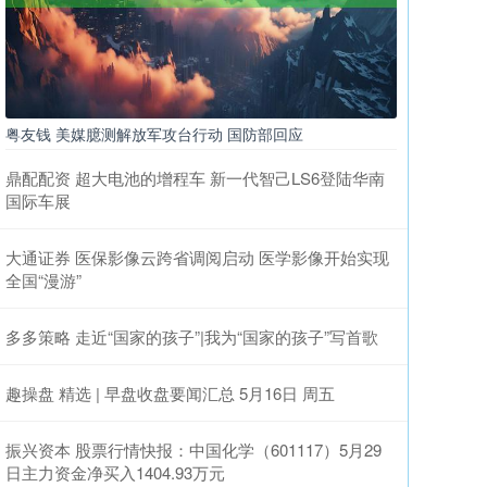
粤友钱 美媒臆测解放军攻台行动 国防部回应
鼎配配资 超大电池的增程车 新一代智己LS6登陆华南
国际车展
大通证券 医保影像云跨省调阅启动 医学影像开始实现
全国“漫游”
多多策略 走近“国家的孩子”|我为“国家的孩子”写首歌
趣操盘 精选 | 早盘收盘要闻汇总 5月16日 周五
振兴资本 股票行情快报：中国化学（601117）5月29
日主力资金净买入1404.93万元