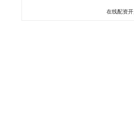
在线配资开
上证指数
3940.04
.40
2.13%
39.68
1.