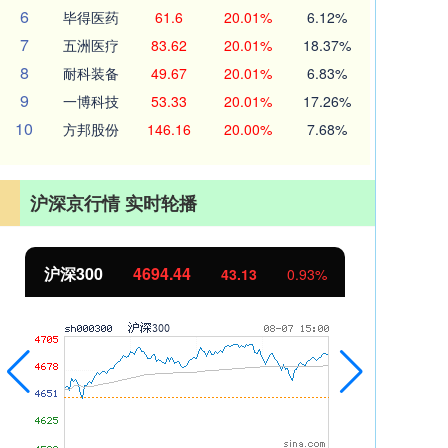
6
毕得医药
61.6
20.01%
6.12%
7
五洲医疗
83.62
20.01%
18.37%
8
耐科装备
49.67
20.01%
6.83%
9
一博科技
53.33
20.01%
17.26%
10
方邦股份
146.16
20.00%
7.68%
沪深京行情 实时轮播
沪深300
4694.44
北
43.13
0.93%