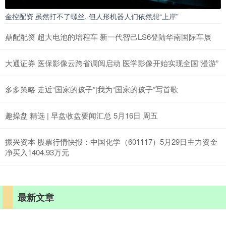
金控配资 虽然打不了螺丝, 但人形机器人们依然想“上岸”
鼎配配资 超大电池的增程车 新一代智己LS6登陆华南国际车展
大通证券 医保影像云跨省调阅启动 医学影像开始实现全国“漫游”
多多策略 走近“国家的孩子”|我为“国家的孩子”写首歌
趣操盘 精选 | 早盘收盘要闻汇总 5月16日 周五
振兴资本 股票行情快报：中国化学（601117）5月29日主力资金
净买入1404.93万元
最新文章