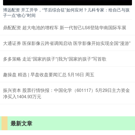
博远配资 开工开学，“节后综合征”如何应对？儿科专家：给自己与孩
子一点“收心”时间
鼎配配资 超大电池的增程车 新一代智己LS6登陆华南国际车展
大通证券 医保影像云跨省调阅启动 医学影像开始实现全国“漫游”
多多策略 走近“国家的孩子”|我为“国家的孩子”写首歌
趣操盘 精选 | 早盘收盘要闻汇总 5月16日 周五
振兴资本 股票行情快报：中国化学（601117）5月29日主力资金
净买入1404.93万元
最新文章