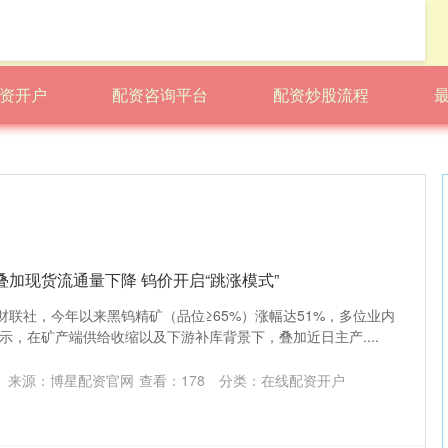
资开户
配资咨询平台
配资炒股流程
叠加现货流通量下降 钨价开启“跳涨模式”
财联社，今年以来黑钨精矿（品位≥65%）涨幅达51%，多位业内
示，在矿产端供给收缩以及下游补库背景下，叠加近日主产....
来源：博星配资官网
查看：
178
分类：
在线配资开户