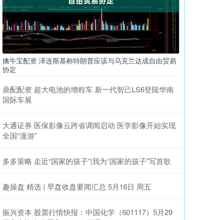
擒牛宝配资 泽连斯基称特朗普应该与乌克兰达成自由贸易
协定
鼎配配资 超大电池的增程车 新一代智己LS6登陆华南
国际车展
大通证券 医保影像云跨省调阅启动 医学影像开始实现
全国“漫游”
多多策略 走近“国家的孩子”|我为“国家的孩子”写首歌
趣操盘 精选 | 早盘收盘要闻汇总 5月16日 周五
振兴资本 股票行情快报：中国化学（601117）5月29