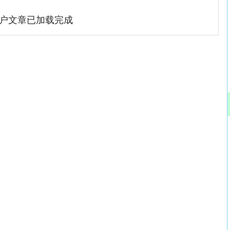
户文章已加载完成
沪深300
4694.44
.42%
43.13
0.93%