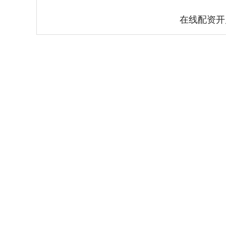
在线配资开
深证成指
14311.01
.68
1.02%
200.89
1