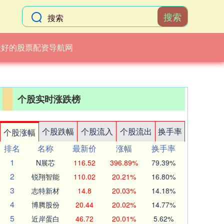
搜索
最好的股票配资导航网
个股实时涨跌榜
个股跌幅
个股流入
个股流出
换手率
个股涨幅
排名
名称
最新价
涨幅
换手率
1
N展芯
116.52
396.89%
79.39%
2
锐翔智能
110.02
20.21%
16.80%
3
志特新材
14.8
20.03%
14.18%
4
博腾股份
20.44
20.02%
14.77%
5
近岸蛋白
46.72
20.01%
5.62%