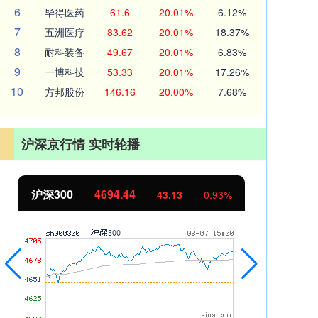
6
毕得医药
61.6
20.01%
6.12%
7
五洲医疗
83.62
20.01%
18.37%
8
耐科装备
49.67
20.01%
6.83%
9
一博科技
53.33
20.01%
17.26%
10
方邦股份
146.16
20.00%
7.68%
沪深京行情 实时轮播
北证50
1134.24
创
11.37
1.01%