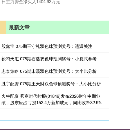
日主力资金净买入1404.93万元
最新文章
股鑫宝 075期王守礼双色球预测奖号：遗漏关注
毅鸣天汇 075期石浩双色球预测奖号：小复式参考
忠泰策略 075期宋溪双色球预测奖号：大小比分析
胜宇配资 075期王天财双色球预测奖号：大小比分析
火牛配资 秀商时代控股(01849)发布2026财年中期业
绩，股东应占亏损152.4万新加坡元，同比收窄32.9%