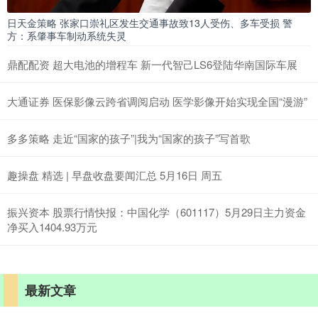
日天金策略 张家口崇礼区发生交通事故致13人受伤、多车受损 警
方：系肇事车制动系统失灵
鼎配配资 超大电池的增程车 新一代智己LS6登陆华南国际车展
大通证券 医保影像云跨省调阅启动 医学影像开始实现全国“漫游”
多多策略 走近“国家的孩子”|我为“国家的孩子”写首歌
趣操盘 精选 | 早盘收盘要闻汇总 5月16日 周五
振兴资本 股票行情快报：中国化学（601117）5月29日主力资金
净买入1404.93万元
最新文章