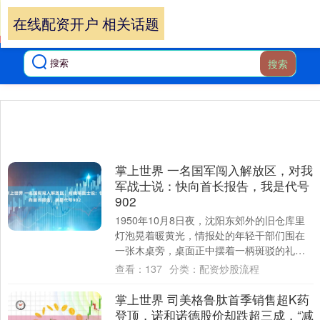
在线配资开户 相关话题
搜索
掌上世界 一名国军闯入解放区，对我
军战士说：快向首长报告，我是代号
902
1950年10月8日夜，沈阳东郊外的旧仓库里
灯泡晃着暖黄光，情报处的年轻干部们围在
一张木桌旁，桌面正中摆着一柄斑驳的礼
剑。桌角有人低声嘀咕：“听说这剑的主人当
查看：
137
分类：
配资炒股流程
年....
掌上世界 司美格鲁肽首季销售超K药
登顶，诺和诺德股价却跌超三成，“减