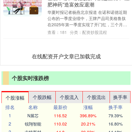
肥神药”造富效应退潮
华夏时报记者杨燕北京报道 在诺和诺德近期
公布的一季度业绩中，王牌产品司美格鲁肽
在2025年第一季度实现了开门红，三个月约
80亿美元的整体销售表现，不仅超过了礼
查看：
181
分类：
配资炒股流程
来....
在线配资开户文章已加载完成
个股实时涨跌榜
个股跌幅
个股流入
个股流出
换手率
个股涨幅
排名
名称
最新价
涨幅
换手率
1
N展芯
116.52
396.89%
79.39%
2
锐翔智能
110.02
20.21%
16.80%
3