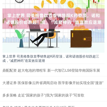
掌上世界 司美格鲁肽首季销售超K药登顶，诺和诺德股价却跌超三
成，“减肥神药”造富效应退潮
鼎配配资 超大电池的增程车 新一代智己LS6登陆华南国际车展
大通证券 医保影像云跨省调阅启动 医学影像开始实现全国“漫游”
多多策略 走近“国家的孩子”|我为“国家的孩子”写首歌