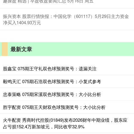
趣操盘 精选 | 早盘收盘要闻汇总 5月16日 周五
振兴资本 股票行情快报：中国化学（601117）5月29日主力资金
净买入1404.93万元
最新文章
股鑫宝 075期王守礼双色球预测奖号：遗漏关注
毅鸣天汇 075期石浩双色球预测奖号：小复式参考
忠泰策略 075期宋溪双色球预测奖号：大小比分析
胜宇配资 075期王天财双色球预测奖号：大小比分析
火牛配资 秀商时代控股(01849)发布2026财年中期业绩，股东应
占亏损152.4万新加坡元，同比收窄32.9%