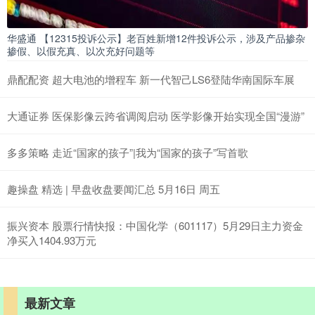
华盛通 【12315投诉公示】老百姓新增12件投诉公示，涉及产品掺杂
掺假、以假充真、以次充好问题等
鼎配配资 超大电池的增程车 新一代智己LS6登陆华南国际车展
大通证券 医保影像云跨省调阅启动 医学影像开始实现全国“漫游”
多多策略 走近“国家的孩子”|我为“国家的孩子”写首歌
趣操盘 精选 | 早盘收盘要闻汇总 5月16日 周五
振兴资本 股票行情快报：中国化学（601117）5月29日主力资金
净买入1404.93万元
最新文章