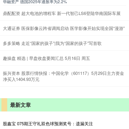
华融资产 德国2025年通胀率为2.2%
鼎配配资 超大电池的增程车 新一代智己LS6登陆华南国际车展
大通证券 医保影像云跨省调阅启动 医学影像开始实现全国“漫游”
多多策略 走近“国家的孩子”|我为“国家的孩子”写首歌
趣操盘 精选 | 早盘收盘要闻汇总 5月16日 周五
振兴资本 股票行情快报：中国化学（601117）5月29日主力资金
净买入1404.93万元
最新文章
股鑫宝 075期王守礼双色球预测奖号：遗漏关注