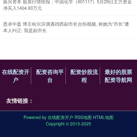
振兴资本 股票行情快报：中国化学（601117）5月29日主力资金
净买入1404.93万元
恩卓中盈 博主哈尔滨偶遇鸡西副市长合拍视频, 称她为“市长”遭
本人纠正: 我是副市长
在线配资开
配资咨询平
配资炒股流
最好的股票
户
台
程
配资导航网
友情链接：
Powered by
在线配资开户
RSS地图
HTML地图
Copyright
© 2013-2025