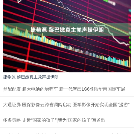
捷希源 黎巴嫩真主党声援伊朗
鼎配配资 超大电池的增程车 新一代智己LS6登陆华南国际车展
大通证券 医保影像云跨省调阅启动 医学影像开始实现全国“漫游”
多多策略 走近“国家的孩子”|我为“国家的孩子”写首歌