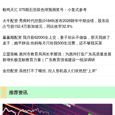
毅鸣天汇 075期石浩双色球预测奖号：小复式参考
火牛配资 秀商时代控股(01849)发布2026财年中期业绩，股东应
占亏损152.4万新加坡元，同比收窄32.9%
赢赢顺配资 我月薪62000全上交，妻子却从不做饭，那天我掀了
桌子，她平静说:你妈每月只给我500生活费，还不够我买菜
立盟策略 惠州市教育局局长李耀强：为惠州打造广东高质量发展
新增长极贡献教育力量｜广东教育强省建设一线深调研
金控配资 虽然打不了螺丝, 但人形机器人们依然想“上岸”
推荐资讯