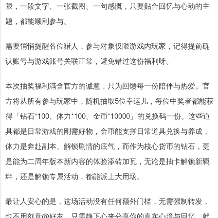
限，一段文字、一张截图、一句感慨，只要贴合回忆与心动的主
题，都能顺利参与。
需要悄悄提醒各位猎人，参与对象仅限游戏内玩家，记得提前确
认账号与游戏账号关联正常，避免错过这份福利呀。
本次抽奖福利满含官方的诚意，只为回馈每一份陪伴与热爱。官
方将从所有参与玩家中，随机抽取5位幸运儿，每位中奖者都能获
得「钻石*100、体力*100、金币*10000」的兑换码一份。这些道
具都是日常游戏的刚需好物，金币能支撑日常道具兑换与养成，
体力是奔赴副本、解锁剧情的底气，而作为核心货币的钻石，更
是能为二周年版本新内容的体验添砖加瓦，无论是抽卡解锁新羁
绊，还是解锁专属活动，都能派上大用场。
最让人安心的是，这场活动没有任何额外门槛，无需强制转发，
也不用刻意@好友，只需静下心来分享你的真实心境与回忆，就