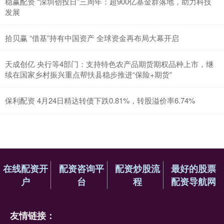
稳赢配资 “深圳创投日”三周年：超900亿基金群落地，助力科技
发展
拾贝赢 “借基”持有中国资产 全球资金再布局大幕开启
天成创亿 央行等4部门：支持特色农产品期货期权品种上市，继
续在国家乡村振兴重点帮扶县稳步推进“保险+期货”
保利配资 4月24日精达转债下跌0.81%，转股溢价率6.74%
在线配资开
配资咨询平
配资炒股流
最好的股票
户
台
程
配资导航网
友情链接：