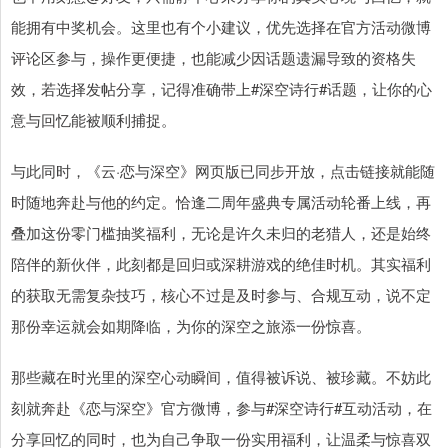
能拥有中奖机会。这里也有个小建议，优先选择在官方活动微博
评论区参与，操作更便捷，也能减少因话题遗漏导致的资格失
效，若选择发帖分享，记得准确带上#深空诗行#话题，让你的心
意与回忆能被顺利捕捉。
与此同时，《云·恋与深空》网页版已同步开放，点击链接就能随
时随地奔赴与他的约定。恰逢二周年盛典专属活动轮番上线，再
叠加这份零门槛抽奖福利，无论是许久未归的老猎人，还是始终
陪伴的新伙伴，此刻都是回归或深耕游戏的绝佳时机。其实福利
的获取无需复杂技巧，核心不过是及时参与、合规互动，说不定
那份幸运就会如期降临，为你的深空之旅添一份惊喜。
那些藏在时光里的深空心动瞬间，值得被诉说、被珍藏。不妨此
刻就奔赴《恋与深空》官方微博，参与#深空诗行#互动活动，在
分享回忆的同时，也为自己争取一份实用福利，让温柔与惊喜双