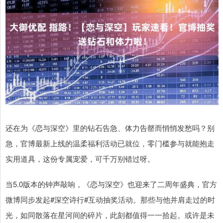
还在为《恋与深空》里的钻石告急、体力告罄而悄悄发愁吗？别
急，官博最新上线的温柔福利活动已就位，零门槛参与就能抱走
实用道具，这份专属宠爱，可千万别错过呀。
当5.0版本的钟声敲响，《恋与深空》也迎来了二周年盛典，官方
微博同步发起#深空诗行#互动抽奖活动。那些与他并肩走过的时
光，如同散落在星河间的碎片，此刻都值得一一拾起。或许是未