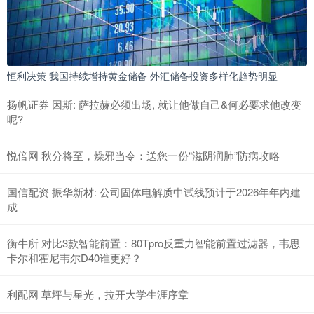
恒利决策 我国持续增持黄金储备 外汇储备投资多样化趋势明显
扬帆证券 因斯: 萨拉赫必须出场, 就让他做自己&何必要求他改变
呢?
悦倍网 秋分将至，燥邪当令：送您一份“滋阴润肺”防病攻略
国信配资 振华新材: 公司固体电解质中试线预计于2026年年内建
成
衡牛所 对比3款智能前置：80Tpro反重力智能前置过滤器，韦思
卡尔和霍尼韦尔D40谁更好？
利配网 草坪与星光，拉开大学生涯序章