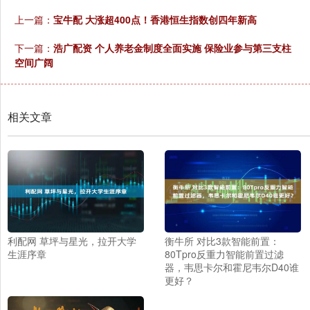
上一篇：
宝牛配 大涨超400点！香港恒生指数创四年新高
下一篇：
浩广配资 个人养老金制度全面实施 保险业参与第三支柱
空间广阔
相关文章
利配网 草坪与星光，拉开大学
衡牛所 对比3款智能前置：
生涯序章
80Tpro反重力智能前置过滤
器，韦思卡尔和霍尼韦尔D40谁
更好？