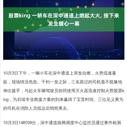
10月3日下午，一辆小车在深中通道上突发自燃，火势迅速蔓
延，现场情况危急。千钧一发之际，三名路过的司机毫不犹豫地
伸出援手，与起火车辆驾驶员协同使用灭火器迅速控制火势股票k
ing，为后续专业救援力量的到来赢得了宝贵时间。三位见义勇为
的司机在消防人员抵达后悄然离去。
10月3日14时09分，深中通道路网调度中心监控员通过事件检测