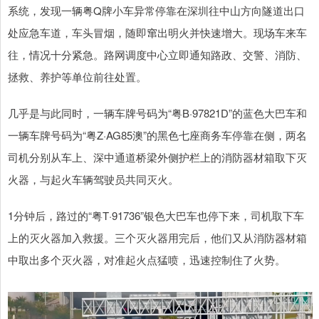
系统，发现一辆粤Q牌小车异常停靠在深圳往中山方向隧道出口
处应急车道，车头冒烟，随即窜出明火并快速增大。现场车来车
往，情况十分紧急。路网调度中心立即通知路政、交警、消防、
拯救、养护等单位前往处置。
几乎是与此同时，一辆车牌号码为“粤B·97821D”的蓝色大巴车和
一辆车牌号码为“粤Z·AG85澳”的黑色七座商务车停靠在侧，两名
司机分别从车上、深中通道桥梁外侧护栏上的消防器材箱取下灭
火器，与起火车辆驾驶员共同灭火。
1分钟后，路过的“粤T·91736”银色大巴车也停下来，司机取下车
上的灭火器加入救援。三个灭火器用完后，他们又从消防器材箱
中取出多个灭火器，对准起火点猛喷，迅速控制住了火势。