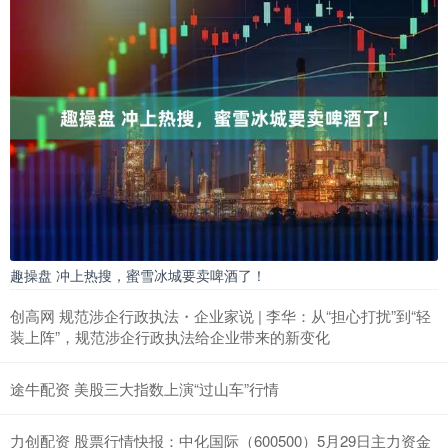
趣操盘 冲上热搜，蜜雪冰城要卖啤酒了！
创高网 规范涉企行政执法・企业家说 | 李华：从“担心打扰”到“轻
装上阵”，规范涉企行政执法给企业带来的新变化
途牛配资 美股三大指数上演“过山车”行情
力创配资 股票行情快报：中化国际（600500）5月29日主力资金