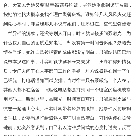
合。大家以为她又要'晒幸福'请客吃饭，毕竟她刚拿到保研名额，
按她的性格大概率会找个理由聚餐庆祝。谁知等几人风风火火赶
到湖心亭时，却发现那儿不仅有她们，庄序也在。空气里弥漫着
一丝异样的沉默，还没等别人开口，叶容就直接质问聂曦光：为
什么接到自己的面试通知电话，却没有第一时间告诉她？聂曦光
愣在当场，她连自己被指责的缘由都没弄明白，只能结结巴巴地
说根本没这回事。叶容却很快解释来龙去脉——庄序在得知情况
后，专门去问了在人事部门工作的学姐，对方说盛远在周一下午
已经统一打电话通知面试安排，当时宿舍只有聂曦光一个人在，
其他人都不在宿舍，照理说电话都是打到同一个寝室的座机或常
用号码上。听到这里，聂曦光一时间百口莫辩，只能感到委屈与
愤怒一起涌上心头。看着叶容带着轻蔑的眼神，她条件反射般掏
出手机，说要当场打给盛远人事证明自己清白。可指尖停在拨号
键前，她突然意识到，自己若以这种质问式的态度打过去，反而