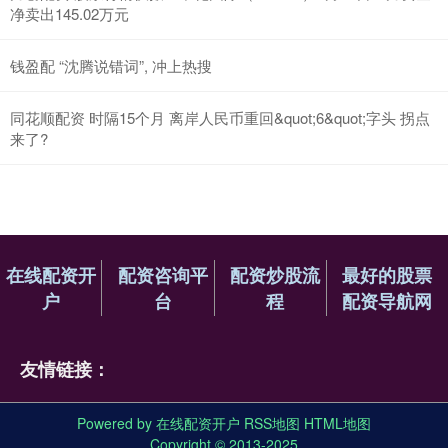
净卖出145.02万元
钱盈配 “沈腾说错词”, 冲上热搜
同花顺配资 时隔15个月 离岸人民币重回&quot;6&quot;字头 拐点
来了?
在线配资开
配资咨询平
配资炒股流
最好的股票
户
台
程
配资导航网
友情链接：
Powered by
在线配资开户
RSS地图
HTML地图
Copyright
© 2013-2025