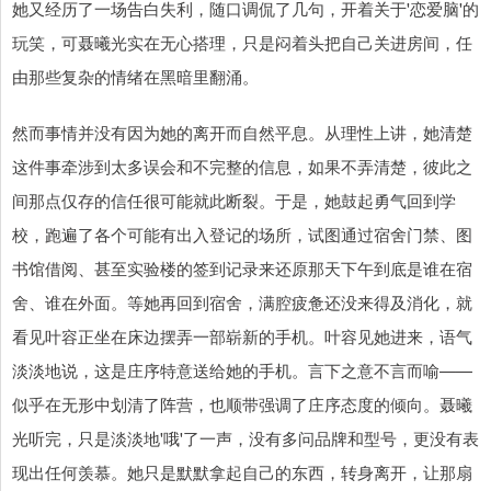
她又经历了一场告白失利，随口调侃了几句，开着关于'恋爱脑'的
玩笑，可聂曦光实在无心搭理，只是闷着头把自己关进房间，任
由那些复杂的情绪在黑暗里翻涌。
然而事情并没有因为她的离开而自然平息。从理性上讲，她清楚
这件事牵涉到太多误会和不完整的信息，如果不弄清楚，彼此之
间那点仅存的信任很可能就此断裂。于是，她鼓起勇气回到学
校，跑遍了各个可能有出入登记的场所，试图通过宿舍门禁、图
书馆借阅、甚至实验楼的签到记录来还原那天下午到底是谁在宿
舍、谁在外面。等她再回到宿舍，满腔疲惫还没来得及消化，就
看见叶容正坐在床边摆弄一部崭新的手机。叶容见她进来，语气
淡淡地说，这是庄序特意送给她的手机。言下之意不言而喻——
似乎在无形中划清了阵营，也顺带强调了庄序态度的倾向。聂曦
光听完，只是淡淡地'哦'了一声，没有多问品牌和型号，更没有表
现出任何羡慕。她只是默默拿起自己的东西，转身离开，让那扇