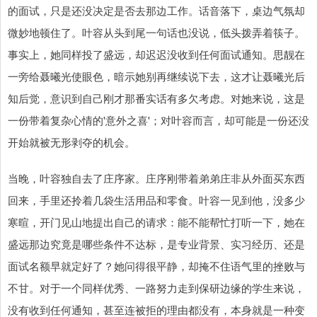
的面试，只是还没决定是否去那边工作。话音落下，桌边气氛却
微妙地顿住了。叶容从头到尾一句话也没说，低头拨弄着筷子。
事实上，她同样投了盛远，却迟迟没收到任何面试通知。思靓在
一旁给聂曦光使眼色，暗示她别再继续说下去，这才让聂曦光后
知后觉，意识到自己刚才那番实话有多欠考虑。对她来说，这是
一份带着复杂心情的'意外之喜'；对叶容而言，却可能是一份还没
开始就被无形剥夺的机会。
当晚，叶容独自去了庄序家。庄序刚带着弟弟庄非从外面买东西
回来，手里还拎着几袋生活用品和零食。叶容一见到他，没多少
寒暄，开门见山地提出自己的请求：能不能帮忙打听一下，她在
盛远那边究竟是哪些条件不达标，是专业背景、实习经历、还是
面试名额早就定好了？她问得很平静，却掩不住语气里的挫败与
不甘。对于一个同样优秀、一路努力走到保研边缘的学生来说，
没有收到任何通知，甚至连被拒的理由都没有，本身就是一种变