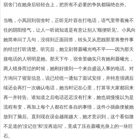
宿舍门在她身后轻轻合上，把所有不必要的争执都隔绝在外。
当晚，小凤回到宿舍时，正听见叶容在打电话，语气里带着掩不
住的阴阳怪气，让人一听就知道是有意让别人'顺便听见'。小凤向
她简单问了几句，没得到正面回答，转头又从思靓那里将整件事
的经过打听清楚。听完后，她立刻替聂曦光鸣不平——因为那天
接电话的人明明是她。那天下午，宿舍里确实只有她和聂曦光，
两人错身而过的时候，她刚好接到一个来自盛远人事的电话。对
方询问了寝室信息，说已经统一通知了面试安排，并特意强调后
续还会再打一次确认电话，她当时记在心里，打算等大家都回来
再一并转告。谁知道之后电话迟迟没有打来，她也就慢慢以为是
流程有变，再加上每个人都在忙各自的事情，这件小插曲便被她
放到了脑后。直到现在误会越闹越大，她才意识到，这个看似微
不足道的'没记住'和'没再追问'，竟成了压在聂曦光身上的一块巨
石。