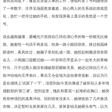
显得居高临下，像是在质疑人事的工作，便临时改了号码随便按
了一串数字。庄序见场面愈发尴尬，担心两人的关系就此彻底恶
化，急忙一把夺过她的手机，却发现屏幕上显示的竟然是一个空
号。
误会越闹越僵，聂曦光只觉得自己待在湖心亭的每一秒都无比难
熬。她索性一句话不再多说，转身一路小跑回宿舍。路过校园林
荫道时，夜风吹过，她脑子里却乱成一团。她想起刚搬进宿舍那
会儿，小凤随口提醒过她——叶容和庄序是从小一起长大的青梅
竹马，只不过两人都没有捅破那层暧昧关系。她还记得自己不久
前冲动地向庄序表白，事后又仓促地为这份唐突道歉，自以为只
是在感情上'试探了一下'，没想到如今竟仿佛成了破坏别人多年情
感默契的'第三者'。想到这里，愧疚和委屈一起堆积在胸口，她突
然有种强烈的逃离冲动。回到宿舍没多久，她便收拾了几件换洗
衣物，决定暂时去舅舅家住几天。舅舅姜锐见她垂头丧气，以为