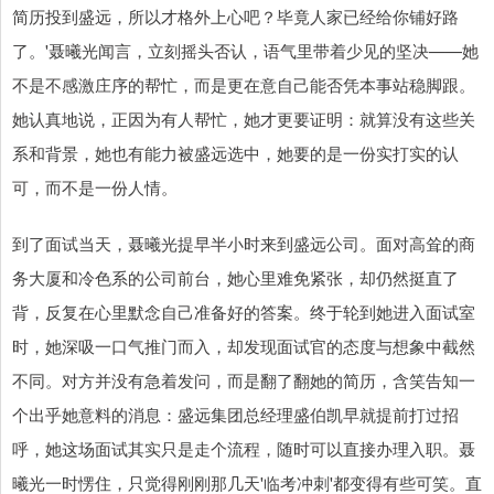
简历投到盛远，所以才格外上心吧？毕竟人家已经给你铺好路
了。'聂曦光闻言，立刻摇头否认，语气里带着少见的坚决——她
不是不感激庄序的帮忙，而是更在意自己能否凭本事站稳脚跟。
她认真地说，正因为有人帮忙，她才更要证明：就算没有这些关
系和背景，她也有能力被盛远选中，她要的是一份实打实的认
可，而不是一份人情。
到了面试当天，聂曦光提早半小时来到盛远公司。面对高耸的商
务大厦和冷色系的公司前台，她心里难免紧张，却仍然挺直了
背，反复在心里默念自己准备好的答案。终于轮到她进入面试室
时，她深吸一口气推门而入，却发现面试官的态度与想象中截然
不同。对方并没有急着发问，而是翻了翻她的简历，含笑告知一
个出乎她意料的消息：盛远集团总经理盛伯凯早就提前打过招
呼，她这场面试其实只是走个流程，随时可以直接办理入职。聂
曦光一时愣住，只觉得刚刚那几天'临考冲刺'都变得有些可笑。直