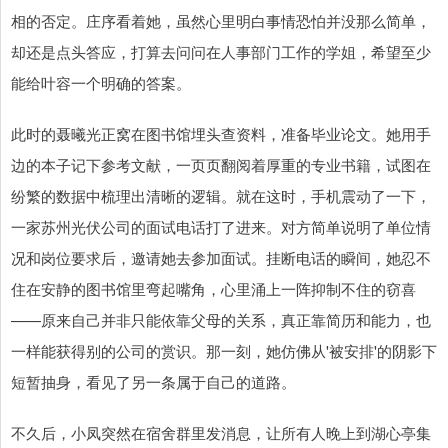
相的否定。庄序看着她，虽然心里明白事情恐怕并没那么简单，
却还是点头答应，打算去问问在人事部门工作的学姐，希望至少
能给叶容一个明确的答案。
此时的聂曦光正窝在图书馆埋头查资料，准备毕业论文。她用手
边的本子记下参考文献，一页页翻阅着厚重的专业书籍，试图在
纷繁的数据中梳理出清晰的逻辑。就在这时，手机震动了一下，
一家苏州光伏公司的面试电话打了进来。对方简单说明了单位情
况和岗位要求后，邀请她去参加面试。挂断电话的瞬间，她忍不
住在安静的图书馆里弯起嘴角，心里涌上一阵抑制不住的窃喜
——原来自己并非只能依靠父母的关系，真正靠简历和能力，也
一样能获得别的公司的赏识。那一刻，她仿佛从'被安排'的阴影下
短暂抽身，看见了另一条属于自己的道路。
不久后，小凤突然在宿舍群里发消息，让所有人晚上到湖心亭集