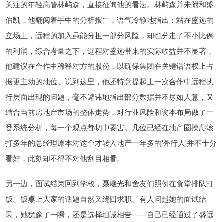
关注的年轻高管林屿森，直接征询他的看法。林屿森并未附和盛
伯凯，他翻阅着手中的分析报告，语气冷静地指出：站在盛远的
立场上，远程的加入虽能分担一部分风险，却也分走了不小比例
的利润，综合考量之下，远程对盛远带来的实际收益并不显著，
他建议在合作中稀释对方的股份，以确保集团在关键话语权上占
据更主动的地位。说到这里，他还特意提起上一次合作中远程执
行层面出现的问题，毫不避讳地指出部分数据并不尽如人意，又
结合当前房地产市场的整体走势，对行业风险和资本布局做了一
番系统分析，每一个观点都切中要害。几位已经在地产圈摸爬滚
打多年的总经理原本对这个才转入地产一年多的'外行人'并不十分
看好，此刻却不得不对他刮目相看。
另一边，面试结束回到学校，聂曦光和舍友们照例在食堂排队打
饭。饭桌上大家的话题自然又绕回求职。有人问起她的面试结
果，她犹豫了一瞬，还是选择坦诚相告——自己已经通过了盛远