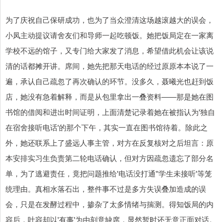
为了庆祝自己保研成功，也为了当众澄清这场越滚越大的误会，
小凤主动提议请舍友们和导师一起吃顿饭。她把饭局定在一家离
学校不远的馆子，又专门给大家发了消息，希望借此机会让该说
清的话都摊开讲。席间，她先把那天电话的经过原原本本说了一
遍，承认自己疏忽了再次确认的环节。没多久，聂曦光也赶到饭
店，她没有急着解释，而是从包里拿出一叠资料——那是她在图
书馆的借阅和进出时间证明，上面清楚记录着她在被指认为'独自
在宿舍接听电话'的那个下午，其实一直在图书馆待着。除此之
外，她还联系上了盛远人事主管，对方在反复核对之后坦言：原
本安排实习生负责第二轮电话确认，但对方因疏忽遗忘了部分名
单，为了逃避责任，竟把问题推给'电话没打通''学生未接听'等笼
统理由。真相水落石出，整件事不过是多方失误叠加造成的误
会，只是在发酵过程中，掺杂了太多情绪与揣测。得知饭局的内
容后，叶容却以'有事'为由刻意缺席，显然暂时还无意正面对话。