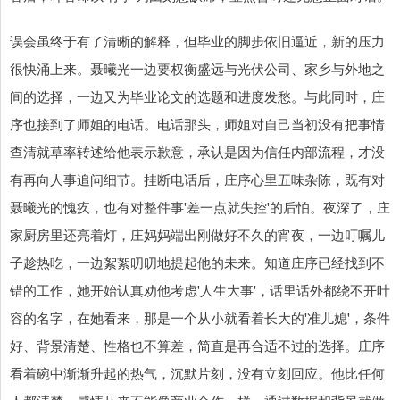
误会虽终于有了清晰的解释，但毕业的脚步依旧逼近，新的压力
很快涌上来。聂曦光一边要权衡盛远与光伏公司、家乡与外地之
间的选择，一边又为毕业论文的选题和进度发愁。与此同时，庄
序也接到了师姐的电话。电话那头，师姐对自己当初没有把事情
查清就草率转述给他表示歉意，承认是因为信任内部流程，才没
有再向人事追问细节。挂断电话后，庄序心里五味杂陈，既有对
聂曦光的愧疚，也有对整件事'差一点就失控'的后怕。夜深了，庄
家厨房里还亮着灯，庄妈妈端出刚做好不久的宵夜，一边叮嘱儿
子趁热吃，一边絮絮叨叨地提起他的未来。知道庄序已经找到不
错的工作，她开始认真劝他考虑'人生大事'，话里话外都绕不开叶
容的名字，在她看来，那是一个从小就看着长大的'准儿媳'，条件
好、背景清楚、性格也不算差，简直是再合适不过的选择。庄序
看着碗中渐渐升起的热气，沉默片刻，没有立刻回应。他比任何