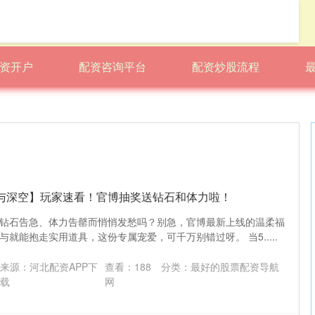
资开户
配资咨询平台
配资炒股流程
恋与深空】玩家速看！官博抽奖送钻石和体力啦！
钻石告急、体力告罄而悄悄发愁吗？别急，官博最新上线的温柔福
就能抱走实用道具，这份专属宠爱，可千万别错过呀。 当5.....
来源：河北配资APP下
查看：
188
分类：
最好的股票配资导航
载
网