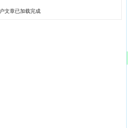
户文章已加载完成
沪深300
4694.44
.42%
43.13
0.93%