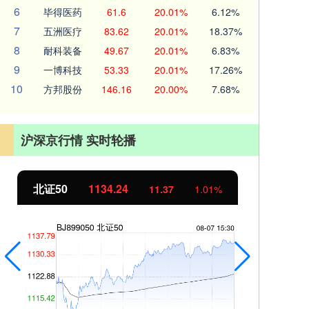
6
毕得医药
61.6
20.01%
6.12%
7
五洲医疗
83.62
20.01%
18.37%
8
耐科装备
49.67
20.01%
6.83%
9
一博科技
53.33
20.01%
17.26%
10
方邦股份
146.16
20.00%
7.68%
沪深京行情 实时轮播
北证50
1134.24
创
11.37
1.01%