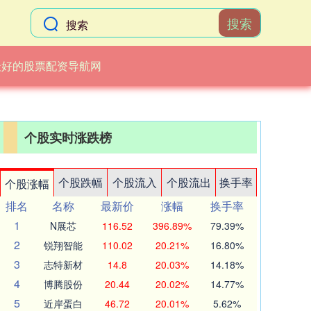
搜索
最好的股票配资导航网
个股实时涨跌榜
个股跌幅
个股流入
个股流出
换手率
个股涨幅
排名
名称
最新价
涨幅
换手率
1
N展芯
116.52
396.89%
79.39%
2
锐翔智能
110.02
20.21%
16.80%
3
志特新材
14.8
20.03%
14.18%
4
博腾股份
20.44
20.02%
14.77%
5
近岸蛋白
46.72
20.01%
5.62%