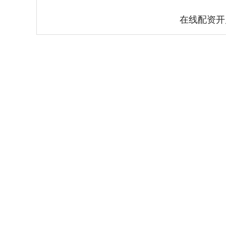
在线配资开
深证成指
14311.01
.68
1.02%
200.89
1