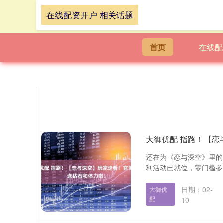
在线配资开户 相关话题
首页
在线配
大御优配 指路！【
还在为《恋与深空》里的
利活动已就位，零门槛参与
日期：02-
大御优
配
10