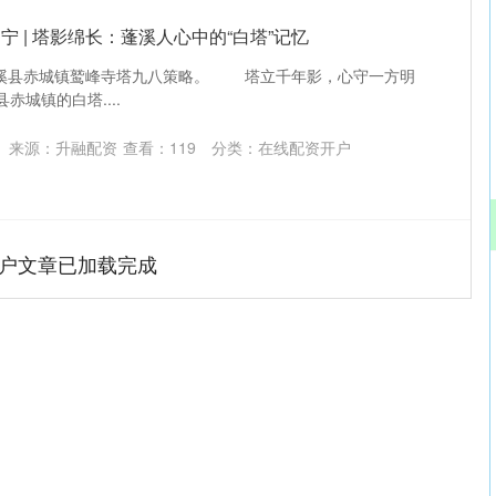
遂宁 | 塔影绵长：蓬溪人心中的“白塔”记忆
溪县赤城镇鹫峰寺塔九八策略。 塔立千年影，心守一方明
城镇的白塔....
来源：升融配资
查看：
119
分类：
在线配资开户
户文章已加载完成
沪深300
4701.58
.46%
50.27
1.08%