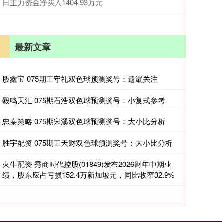
日主力资金净买入1404.93万元
最新文章
股鑫宝 075期王守礼双色球预测奖号：遗漏关注
毅鸣天汇 075期石浩双色球预测奖号：小复式参考
忠泰策略 075期宋溪双色球预测奖号：大小比分析
胜宇配资 075期王天财双色球预测奖号：大小比分析
火牛配资 秀商时代控股(01849)发布2026财年中期业
绩，股东应占亏损152.4万新加坡元，同比收窄32.9%