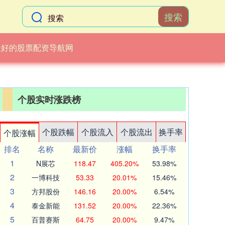
搜索
最好的股票配资导航网
个股实时涨跌榜
个股跌幅
个股流入
个股流出
换手率
个股涨幅
排名
名称
最新价
涨幅
换手率
1
N展芯
118.47
405.20%
53.98%
2
一博科技
53.33
20.01%
15.46%
3
方邦股份
146.16
20.00%
6.54%
4
泰金新能
131.52
20.00%
22.36%
5
百普赛斯
64.75
20.00%
9.47%