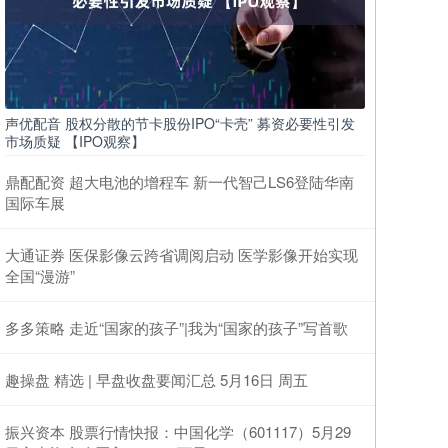
声优配音 股权分散的节卡股份IPO“卡壳” 募资必要性引发
市场质疑 【IPO观察】
鼎配配资 超大电池的增程车 新一代智己LS6登陆华南
国际车展
大通证券 医保影像云跨省调阅启动 医学影像开始实现
全国“漫游”
多多策略 走近“国家的孩子”|我为“国家的孩子”写首歌
趣操盘 精选 | 早盘收盘要闻汇总 5月16日 周五
振兴资本 股票行情快报：中国化学（601117）5月29