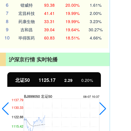
6
锴威特
93.38
20.00%
1.61%
7
宏昌科技
41.41
19.99%
2.00%
8
药康生物
33.31
19.99%
3.23%
9
吉和昌
39.04
19.64%
30.27%
10
毕得医药
60.83
18.51%
4.66%
沪深京行情 实时轮播
北证50
1125.17
创
2.29
0.20%