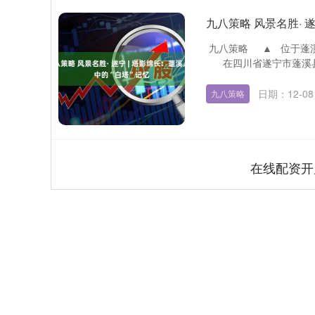
九八策略 风景名胜· 
九八策略 ▲ 位于蓬
在四川省遂宁市蓬溪县赤
日期：12-08
九八策略
在线配资开
深证成指
14315.78
.37
0.47%
205.66
1