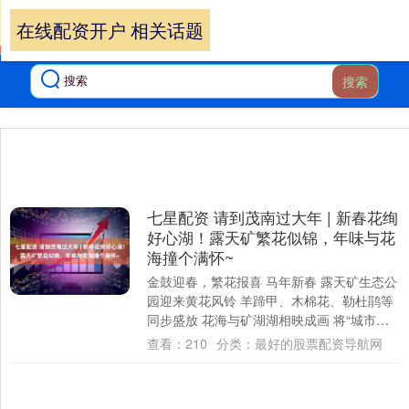
在线配资开户 相关话题
搜索
七星配资 请到茂南过大年 | 新春花绚
好心湖！露天矿繁花似锦，年味与花
海撞个满怀~
金鼓迎春，繁花报喜 马年新春 露天矿生态公
园迎来黄花风铃 羊蹄甲、木棉花、勒杜鹃等
同步盛放 花海与矿湖湖相映成画 将“城市绿
肺”装扮成新春 最美打卡地 漫步环湖....
查看：
210
分类：
最好的股票配资导航网