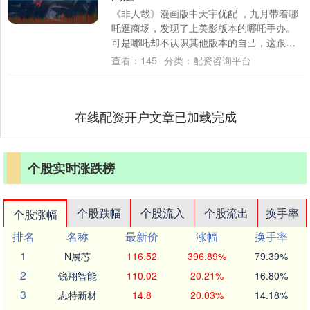
《非人哉》漫画版中天宇优配 ，九月带着哪
吒逛商场，发现了上美影版本的哪吒手办。
可是哪吒却不认识其他版本的自己，这跟李
靖有关。另外地涌夫人潜入金吒的秘密房
查看：
145
分类：
配资咨询平台
间，发现....
在线配资开户文章已加载完成
个股实时涨跌榜
个股跌幅
个股流入
个股流出
换手率
个股涨幅
排名
名称
最新价
涨幅
换手率
1
N展芯
116.52
396.89%
79.39%
2
锐翔智能
110.02
20.21%
16.80%
3
志特新材
14.8
20.03%
14.18%