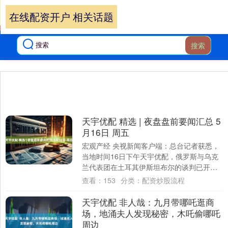
在线配资开户 相关话题
搜索
天宇优配 精选 | 夜盘盘前要闻汇总 5
月16日 周五
宏观产经 央视新闻客户端：总台记者获悉，
当地时间16日下午天宇优配，俄罗斯与乌克
兰代表团在土耳其伊斯坦布尔的谈判已开
始。此次会谈是2022年3月以来，时隔三年
查看：
153
分类：
配资炒股流程
俄....
天宇优配 非人哉：九月带哪吒逛商
场，地涌夫人发现秘密，木吒偷哪吒
周边