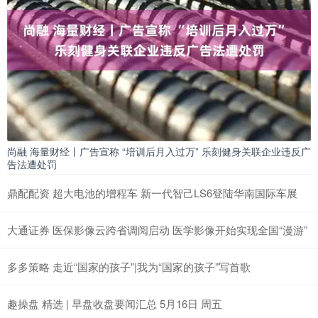
尚融 海量财经丨广告宣称 “培训后月入过万” 乐刻健身关联企业违反广
告法遭处罚
鼎配配资 超大电池的增程车 新一代智己LS6登陆华南国际车展
大通证券 医保影像云跨省调阅启动 医学影像开始实现全国“漫游”
多多策略 走近“国家的孩子”|我为“国家的孩子”写首歌
趣操盘 精选 | 早盘收盘要闻汇总 5月16日 周五