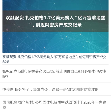
双融配资 扎克伯格1.7亿美元购入“亿万富翁地堡”, 创迈阿密房产成交
纪录
扬帆证券 因斯: 萨拉赫必须出场, 就让他做自己&何必要求他改变
呢?
悦倍网 秋分将至，燥邪当令：送您一份“滋阴润肺”防病攻略
国信配资 振华新材: 公司固体电解质中试线预计于2026年年内建
成