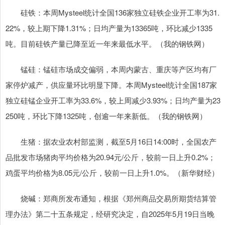
硅铁：本周Mysteel统计全国136家独立硅铁企业开工率为31.
22%，较上期下降1.31%；日均产量为13365吨，环比减少1335
吨。目前硅铁产量已降至近一年来最低水平。（我的钢铁网）
锰硅：锰硅市场成交偏弱，本周内蒙古、重庆等产区均有厂
家停炉减产，供应量环比明显下降。本周Mysteel统计全国187家
独立硅锰企业开工率为33.6%，较上周减少3.93%；日均产量为23
250吨，环比下降1325吨，创逾一年来新低。（我的钢铁网）
生猪：据农业农村部监测，截至5月16日14:00时，全国农产
品批发市场猪肉平均价格为20.94元/公斤，较前一日上升0.2%；
鸡蛋平均价格为8.05元/公斤，较前一日上升1.0%。（新华财经）
烧碱：郑商所发布通知，根据《郑州商品交易所期货结算管
理办法》第二十五条规定，经研究决定，自2025年5月19日当晚