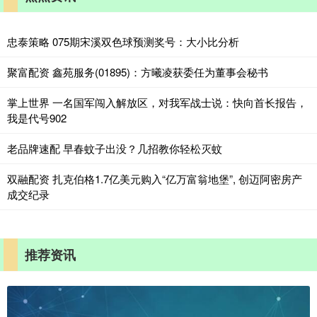
忠泰策略 075期宋溪双色球预测奖号：大小比分析
聚富配资 鑫苑服务(01895)：方曦凌获委任为董事会秘书
掌上世界 一名国军闯入解放区，对我军战士说：快向首长报告，
我是代号902
老品牌速配 早春蚊子出没？几招教你轻松灭蚊
双融配资 扎克伯格1.7亿美元购入“亿万富翁地堡”, 创迈阿密房产
成交纪录
推荐资讯