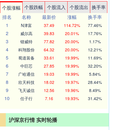
个股跌幅
个股流入
个股流出
换手率
个股涨幅
排名
名称
最新价
涨幅
换手率
1
N津富
37.49
114.72%
77.46%
2
威尔高
39.83
20.01%
17.76%
3
锴威特
77.82
20.00%
1.17%
4
科翔股份
64.32
20.00%
12.21%
5
蜀道装备
33.61
19.99%
11.69%
6
中巨芯
27.85
19.99%
32.20%
7
广哈通信
19.03
19.99%
5.84%
8
欣天科技
18.02
19.97%
28.44%
9
飞天诚信
12.56
19.96%
8.49%
10
任子行
7.16
19.93%
31.42%
沪深京行情 实时轮播