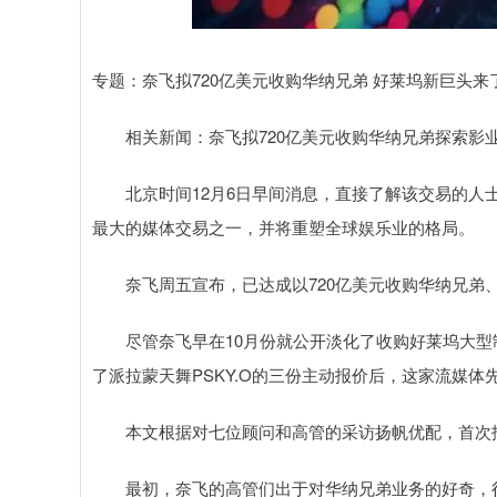
深证成指
14110.12
.92
0.57%
-34.08
-0
专题：奈飞拟720亿美元收购华纳兄弟 好莱坞新巨头来
相关新闻：奈飞拟720亿美元收购华纳兄弟探索影业
北京时间12月6日早间消息，直接了解该交易的人士透露
最大的媒体交易之一，并将重塑全球娱乐业的格局。
奈飞周五宣布，已达成以720亿美元收购华纳兄弟
尽管奈飞早在10月份就公开淡化了收购好莱坞大型制
了派拉蒙天舞PSKY.O的三份主动报价后，这家流媒体
本文根据对七位顾问和高管的采访扬帆优配，首次报
最初，奈飞的高管们出于对华纳兄弟业务的好奇，很