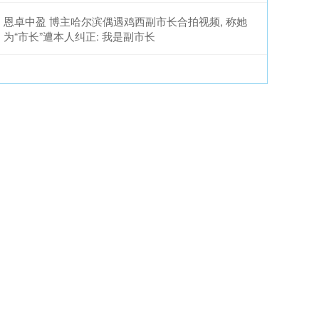
恩卓中盈 博主哈尔滨偶遇鸡西副市长合拍视频, 称她
为“市长”遭本人纠正: 我是副市长