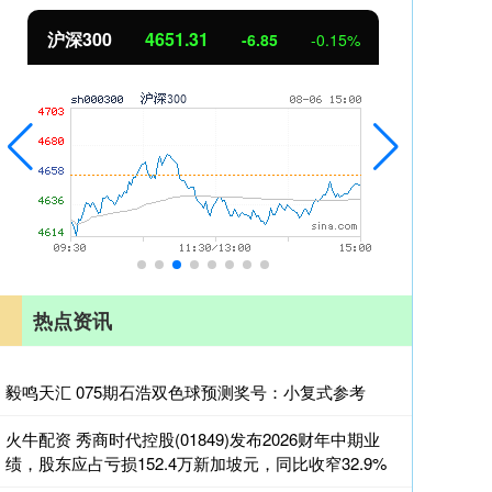
北证50
1122.88
创业
3.42
0.30%
热点资讯
毅鸣天汇 075期石浩双色球预测奖号：小复式参考
火牛配资 秀商时代控股(01849)发布2026财年中期业
绩，股东应占亏损152.4万新加坡元，同比收窄32.9%