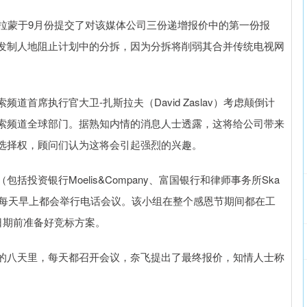
蒙于9月份提交了对该媒体公司三份递增报价中的第一份报
发制人地阻止计划中的分拆，因为分拆将削弱其合并传统电视网
席执行官大卫-扎斯拉夫（David Zaslav）考虑颠倒计
索频道全球部门。据熟知内情的消息人士透露，这将给公司带来
选择权，顾问们认为这将会引起强烈的兴趣。
资银行Moelis&Company、富国银行和律师事务所Ska
在过去两个月里每天早上都会举行电话会议。该小组在整个感恩节期间都在工
日期前准备好竞标方案。
八天里，每天都召开会议，奈飞提出了最终报价，知情人士称