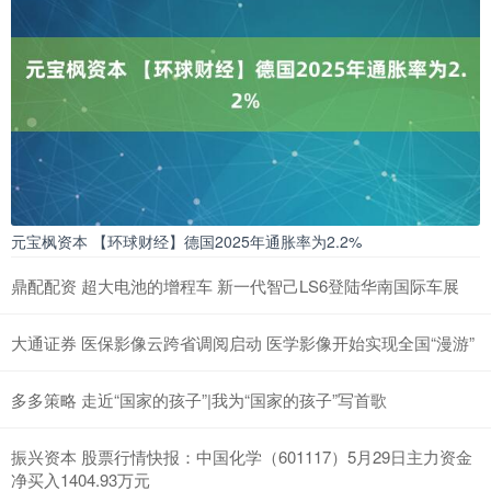
元宝枫资本 【环球财经】德国2025年通胀率为2.2%
鼎配配资 超大电池的增程车 新一代智己LS6登陆华南国际车展
大通证券 医保影像云跨省调阅启动 医学影像开始实现全国“漫游”
多多策略 走近“国家的孩子”|我为“国家的孩子”写首歌
振兴资本 股票行情快报：中国化学（601117）5月29日主力资金
净买入1404.93万元