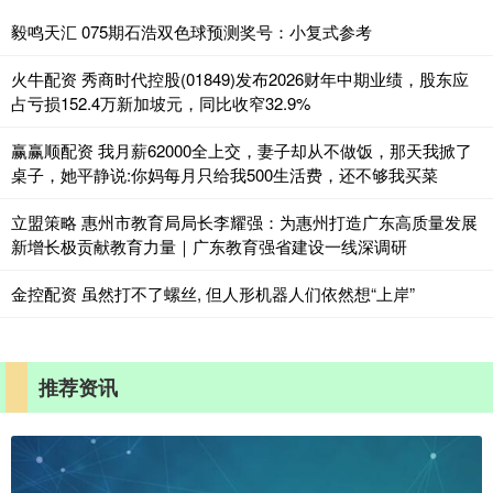
毅鸣天汇 075期石浩双色球预测奖号：小复式参考
火牛配资 秀商时代控股(01849)发布2026财年中期业绩，股东应
占亏损152.4万新加坡元，同比收窄32.9%
赢赢顺配资 我月薪62000全上交，妻子却从不做饭，那天我掀了
桌子，她平静说:你妈每月只给我500生活费，还不够我买菜
立盟策略 惠州市教育局局长李耀强：为惠州打造广东高质量发展
新增长极贡献教育力量｜广东教育强省建设一线深调研
金控配资 虽然打不了螺丝, 但人形机器人们依然想“上岸”
推荐资讯