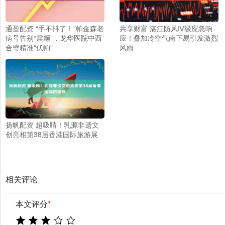
通盈配资 “手不抖了！”帕金森老
共享财富 湛江防风Ⅳ级应急响
病号告别“震颤”，龙华医院中西
应！叠加冷空气南下易引发激烈
合璧精准“伏帕”
风雨
扬帆配资 超吸睛！乳源非遗文
创亮相第38届香港国际旅游展
相关评论
本文评分
*