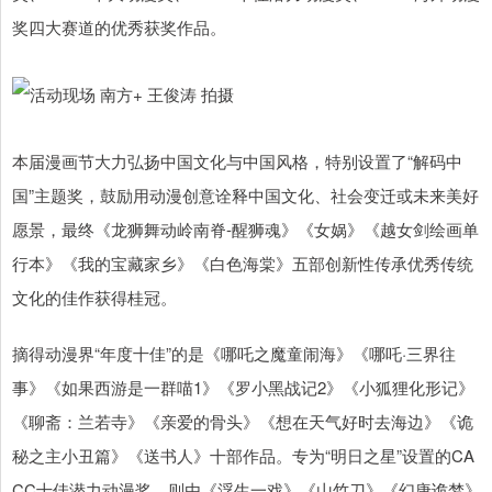
奖四大赛道的优秀获奖作品。
本届漫画节大力弘扬中国文化与中国风格，特别设置了“解码中
国”主题奖，鼓励用动漫创意诠释中国文化、社会变迁或未来美好
愿景，最终《龙狮舞动岭南脊-醒狮魂》《女娲》《越女剑绘画单
行本》《我的宝藏家乡》《白色海棠》五部创新性传承优秀传统
文化的佳作获得桂冠。
摘得动漫界“年度十佳”的是《哪吒之魔童闹海》《哪吒·三界往
事》《如果西游是一群喵1》《罗小黑战记2》《小狐狸化形记》
《聊斋：兰若寺》《亲爱的骨头》《想在天气好时去海边》《诡
秘之主小丑篇》《送书人》十部作品。专为“明日之星”设置的CA
CC十佳潜力动漫奖，则由《浮生一戏》《山竹刀》《幻唐诡梦》