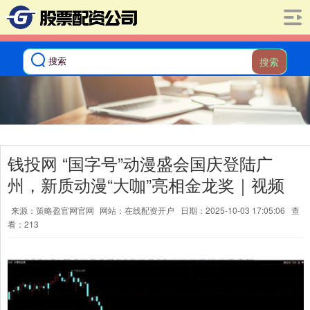
搜索
钱投网 “国字号”动漫盛会国庆登陆广
州，新质动漫“大咖”亮相金龙奖｜视频
来源：策略盈官网官网
网站：在线配资开户
日期：2025-10-03 17:05:06
查
看：213