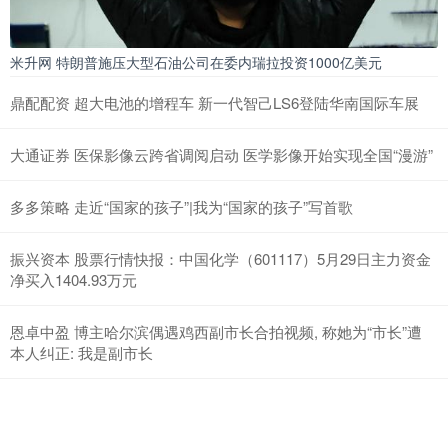
米升网 特朗普施压大型石油公司在委内瑞拉投资1000亿美元
鼎配配资 超大电池的增程车 新一代智己LS6登陆华南国际车展
大通证券 医保影像云跨省调阅启动 医学影像开始实现全国“漫游”
多多策略 走近“国家的孩子”|我为“国家的孩子”写首歌
振兴资本 股票行情快报：中国化学（601117）5月29日主力资金
净买入1404.93万元
恩卓中盈 博主哈尔滨偶遇鸡西副市长合拍视频, 称她为“市长”遭
本人纠正: 我是副市长