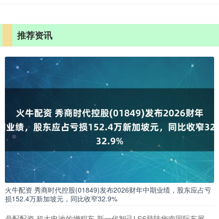
推荐资讯
火牛配资 秀商时代控股(01849)发布2026财年中期业绩，股东应占亏
损152.4万新加坡元，同比收窄32.9%
鼎配配资 超大电池的增程车 新一代智己LS6登陆华南国际车展