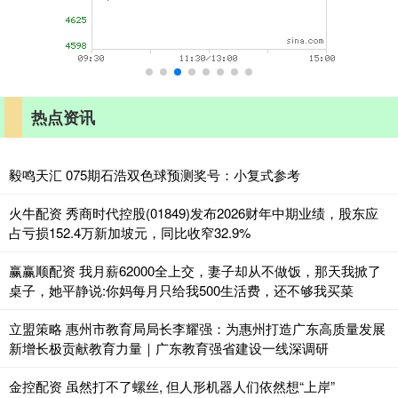
热点资讯
毅鸣天汇 075期石浩双色球预测奖号：小复式参考
火牛配资 秀商时代控股(01849)发布2026财年中期业绩，股东应
占亏损152.4万新加坡元，同比收窄32.9%
赢赢顺配资 我月薪62000全上交，妻子却从不做饭，那天我掀了
桌子，她平静说:你妈每月只给我500生活费，还不够我买菜
立盟策略 惠州市教育局局长李耀强：为惠州打造广东高质量发展
新增长极贡献教育力量｜广东教育强省建设一线深调研
金控配资 虽然打不了螺丝, 但人形机器人们依然想“上岸”