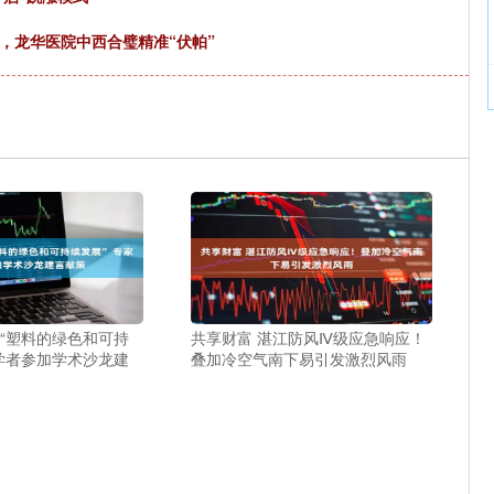
”，龙华医院中西合璧精准“伏帕”
焦“塑料的绿色和可持
共享财富 湛江防风Ⅳ级应急响应！
家学者参加学术沙龙建
叠加冷空气南下易引发激烈风雨