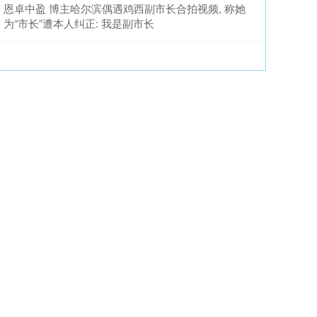
恩卓中盈 博主哈尔滨偶遇鸡西副市长合拍视频, 称她
为“市长”遭本人纠正: 我是副市长