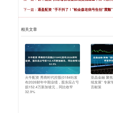
下一篇：
通盈配资 “手不抖了！”帕金森老病号告别“震颤
相关文章
火牛配资 秀商时代控股(01849)发
亚晶金融 聚
布2026财年中期业绩，股东应占亏
续发展” 专
损152.4万新加坡元，同比收窄
言献策
32.9%