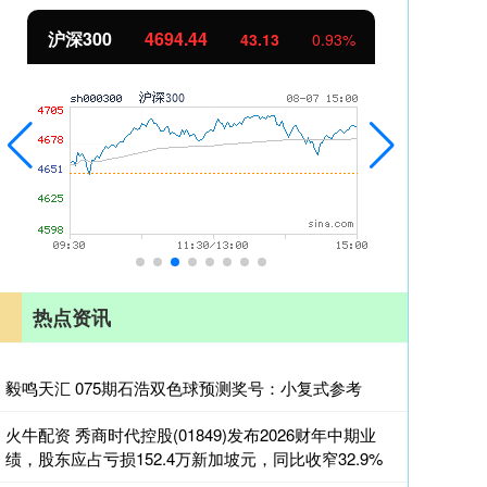
沪深300
4694.44
北
43.13
0.93%
热点资讯
毅鸣天汇 075期石浩双色球预测奖号：小复式参考
火牛配资 秀商时代控股(01849)发布2026财年中期业
绩，股东应占亏损152.4万新加坡元，同比收窄32.9%