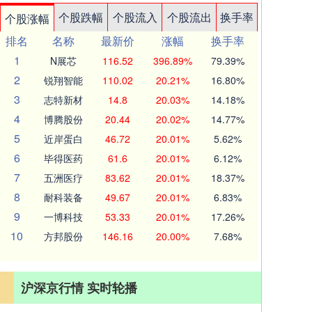
个股跌幅
个股流入
个股流出
换手率
个股涨幅
排名
名称
最新价
涨幅
换手率
1
N展芯
116.52
396.89%
79.39%
2
锐翔智能
110.02
20.21%
16.80%
3
志特新材
14.8
20.03%
14.18%
4
博腾股份
20.44
20.02%
14.77%
5
近岸蛋白
46.72
20.01%
5.62%
6
毕得医药
61.6
20.01%
6.12%
7
五洲医疗
83.62
20.01%
18.37%
8
耐科装备
49.67
20.01%
6.83%
9
一博科技
53.33
20.01%
17.26%
10
方邦股份
146.16
20.00%
7.68%
沪深京行情 实时轮播