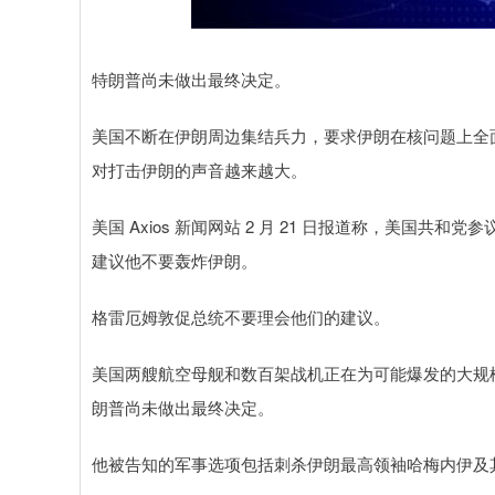
上证指数
3940.04
.40
2.13%
39.68
1.
特朗普尚未做出最终决定。
美国不断在伊朗周边集结兵力，要求伊朗在核问题上全
对打击伊朗的声音越来越大。
美国 Axios 新闻网站 2 月 21 日报道称，美国共和党
建议他不要轰炸伊朗。
格雷厄姆敦促总统不要理会他们的建议。
美国两艘航空母舰和数百架战机正在为可能爆发的大规模军
朗普尚未做出最终决定。
他被告知的军事选项包括刺杀伊朗最高领袖哈梅内伊及