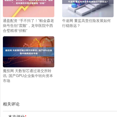
通盈配资 “手不抖了！”帕金森老
牛途网 董监高责任险发展如何
病号告别“震颤”，龙华医院中西
行稳致远？
合璧精准“伏帕”
魔投网 天数智芯通过港交所聆
讯: 国产GPU企业集中转向资本
市场
相关评论
本文评分
*