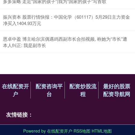
多多策略 走近“国家的孩子”|我为“国家的孩子”写首歌
振兴资本 股票行情快报：中国化学（601117）5月29日主力资金
净买入1404.93万元
恩卓中盈 博主哈尔滨偶遇鸡西副市长合拍视频, 称她为“市长”遭
本人纠正: 我是副市长
在线配资开
配资咨询平
配资炒股流
最好的股票
户
台
程
配资导航网
友情链接：
Powered by
在线配资开户
RSS地图
HTML地图