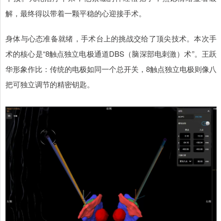
解，最终得以带着一颗平稳的心迎接手术。
身体与心态准备就绪，手术台上的挑战交给了顶尖技术。本次手
术的核心是“8触点独立电极通道DBS（脑深部电刺激）术”。王跃
华形象作比：传统的电极如同一个总开关，8触点独立电极则像八
把可独立调节的精密钥匙。