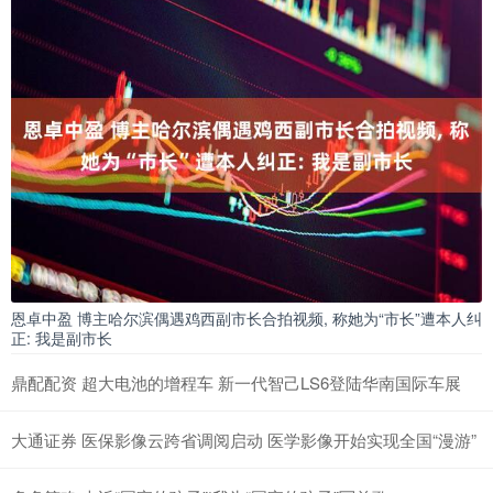
恩卓中盈 博主哈尔滨偶遇鸡西副市长合拍视频, 称她为“市长”遭本人纠
正: 我是副市长
鼎配配资 超大电池的增程车 新一代智己LS6登陆华南国际车展
大通证券 医保影像云跨省调阅启动 医学影像开始实现全国“漫游”