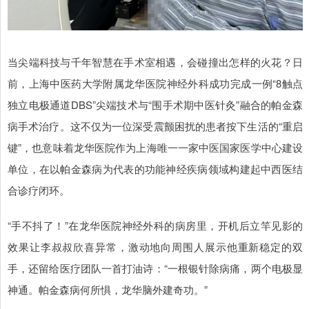
当尖端科技与千年智慧在手术室相遇，会碰撞出怎样的火花？日
前，上海中医药大学附属龙华医院神经外科成功完成一例“8触点
独立电极通道DBS”尖端技术与“围手术期中医针灸”融合的帕金森
病手术治疗。这不仅为一位深受震颤困扰的患者按下生活的“重启
键”，也意味着龙华医院作为上海唯一一家中医国家医学中心建设
单位，在以帕金森病为代表的功能神经疾病领域构建起中西医结
合诊疗闭环。
“手不抖了！”在龙华医院神经外科的病房里，开机后立竿见影的
效果让李叔叔欣喜异常，激动地向周围人展示他重新稳定的双
手，还留给医疗团队一首打油诗：“一根银针除病痛，两个电极显
神通。帕金森病何所惧，龙华脑外建奇功。”