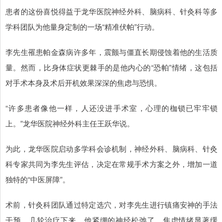
患者的这份喜悦得益于龙华医院神经外科、脑病科、针灸科等多
学科团队为他量身定制的一场“精准伏帕”行动。
李先生罹患帕金森病许多年，震颤与僵直长期侵蚀着他的生活质
量。然而，比身体症状更棘手的是他内心的“恐帕”情绪，这包括
对手术本身及术后开机效果深深的焦虑与恐惧。
“许多患者像他一样，人还没进手术室，心理的枷锁已牢牢锁
上。”龙华医院神经外科主任王跃华说。
为此，龙华医院启动多学科会诊机制，神经外科、脑病科、针灸
科专家共同为李先生评估，决定在常规手术方案之外，增加一道
独特的“中医屏障”。
术前，针灸科团队通过特定选穴，对李先生进行镇痛安神的手法
干预。几轮治疗下来，他紧绷的神经松弛了，焦虑情绪显著缓