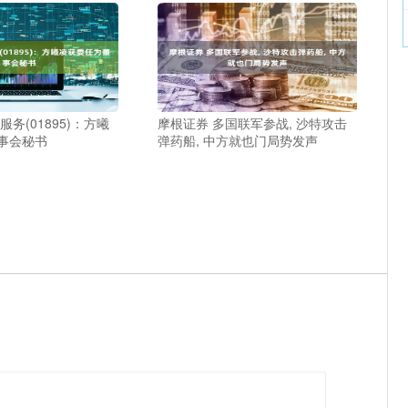
务(01895)：方曦
摩根证券 多国联军参战, 沙特攻击
事会秘书
弹药船, 中方就也门局势发声