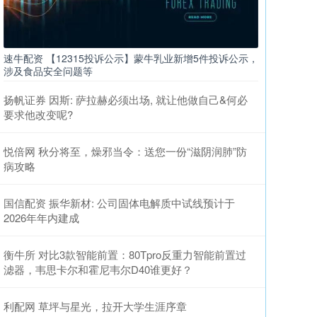
速牛配资 【12315投诉公示】蒙牛乳业新增5件投诉公示，
涉及食品安全问题等
扬帆证券 因斯: 萨拉赫必须出场, 就让他做自己&何必
要求他改变呢?
悦倍网 秋分将至，燥邪当令：送您一份“滋阴润肺”防
病攻略
国信配资 振华新材: 公司固体电解质中试线预计于
2026年年内建成
衡牛所 对比3款智能前置：80Tpro反重力智能前置过
滤器，韦思卡尔和霍尼韦尔D40谁更好？
利配网 草坪与星光，拉开大学生涯序章