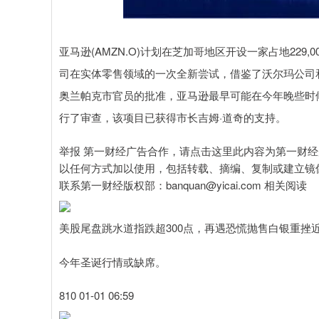
沪深300
4694.44
0.89
1.42%
43.13
0.9
亚马逊(AMZN.O)计划在芝加哥地区开设一家占地22
司在实体零售领域的一次全新尝试，借鉴了沃尔玛公司
奥兰帕克市官员的批准，亚马逊最早可能在今年晚些时候
行了审查，该项目已获得市长吉姆·道奇的支持。
举报 第一财经广告合作，请点击这里此内容为第一财
以任何方式加以使用，包括转载、摘编、复制或建立镜
联系第一财经版权部：banquan@yicai.com 相关阅读
美股尾盘跳水道指跌超300点，再遇恐慌抛售白银重挫近
今年圣诞行情或缺席。
810 01-01 06:59