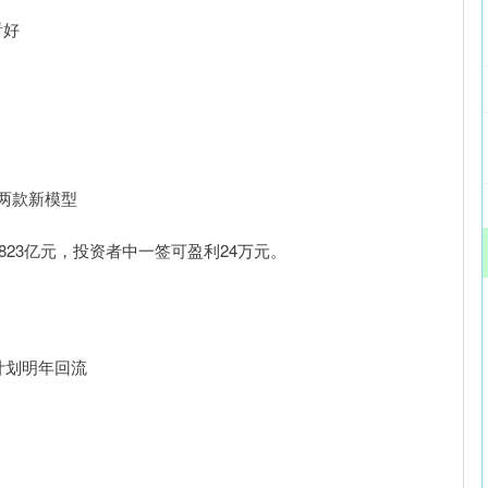
看好
出两款新模型
2823亿元，投资者中一签可盈利24万元。
计划明年回流
。