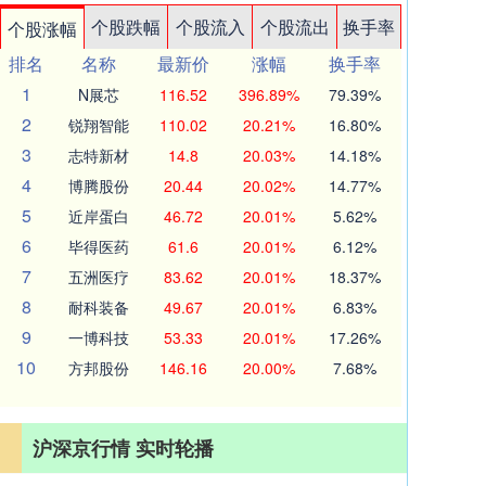
个股跌幅
个股流入
个股流出
换手率
个股涨幅
排名
名称
最新价
涨幅
换手率
1
N展芯
116.52
396.89%
79.39%
2
锐翔智能
110.02
20.21%
16.80%
3
志特新材
14.8
20.03%
14.18%
4
博腾股份
20.44
20.02%
14.77%
5
近岸蛋白
46.72
20.01%
5.62%
6
毕得医药
61.6
20.01%
6.12%
7
五洲医疗
83.62
20.01%
18.37%
8
耐科装备
49.67
20.01%
6.83%
9
一博科技
53.33
20.01%
17.26%
10
方邦股份
146.16
20.00%
7.68%
沪深京行情 实时轮播