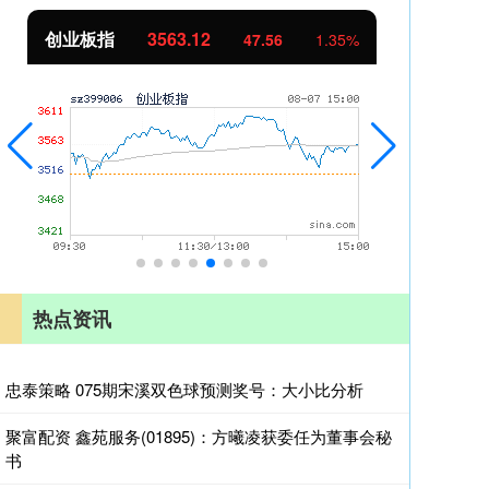
创业板指
3563.12
基
47.56
1.35%
热点资讯
忠泰策略 075期宋溪双色球预测奖号：大小比分析
聚富配资 鑫苑服务(01895)：方曦凌获委任为董事会秘
书