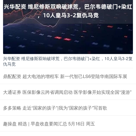
兴华配资 维尼修斯双响破球荒，巴尔韦德破门+染红，10人皇马3-2复
仇马竞
鼎配配资 超大电池的增程车 新一代智己LS6登陆华南国际车展
大通证券 医保影像云跨省调阅启动 医学影像开始实现全国“漫游”
多多策略 走近“国家的孩子”|我为“国家的孩子”写首歌
趣操盘 精选 | 早盘收盘要闻汇总 5月16日 周五