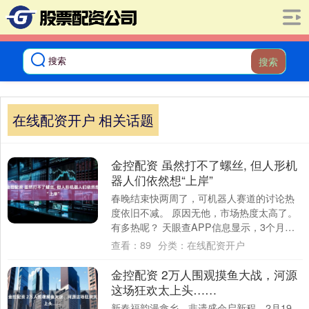
搜索
在线配资开户 相关话题
金控配资 虽然打不了螺丝, 但人形机
器人们依然想“上岸”
春晚结束快两周了，可机器人赛道的讨论热
度依旧不减。 原因无他，市场热度太高了。
有多热呢？ 天眼查APP信息显示，3个月内
成立的机器人相关企业超过64000家。....
查看：
89
分类：
在线配资开户
金控配资 2万人围观摸鱼大战，河源
这场狂欢太上头……
新春福韵漫畲乡，非遗盛会启新程。2月19