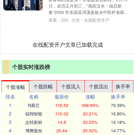
日，农历正月初三，“渔跃汶水・福启新
春”2026 年东源县漳溪畲族乡中联村省级非
遗汶水塘捕鱼节在河源市东源县漳溪畲族乡
查看：
225
分类：
在线配资开户
中....
在线配资开户文章已加载完成
个股实时涨跌榜
个股跌幅
个股流入
个股流出
换手率
个股涨幅
排名
名称
最新价
涨幅
换手率
1
N展芯
116.52
396.89%
79.39%
2
锐翔智能
110.02
20.21%
16.80%
3
志特新材
14.8
20.03%
14.18%
4
博腾股份
20.44
20.02%
14.77%