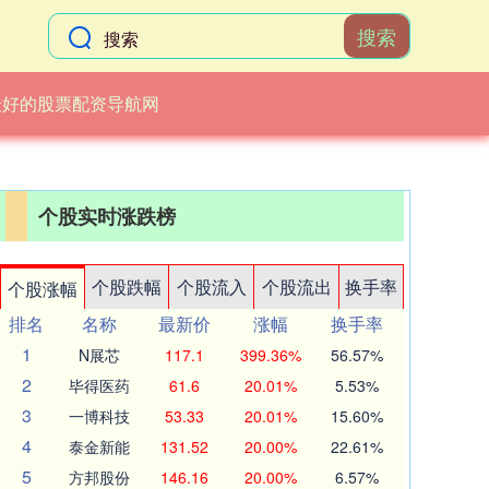
搜索
最好的股票配资导航网
个股实时涨跌榜
个股跌幅
个股流入
个股流出
换手率
个股涨幅
排名
名称
最新价
涨幅
换手率
1
N展芯
117.1
399.36%
56.57%
2
毕得医药
61.6
20.01%
5.53%
3
一博科技
53.33
20.01%
15.60%
4
泰金新能
131.52
20.00%
22.61%
5
方邦股份
146.16
20.00%
6.57%