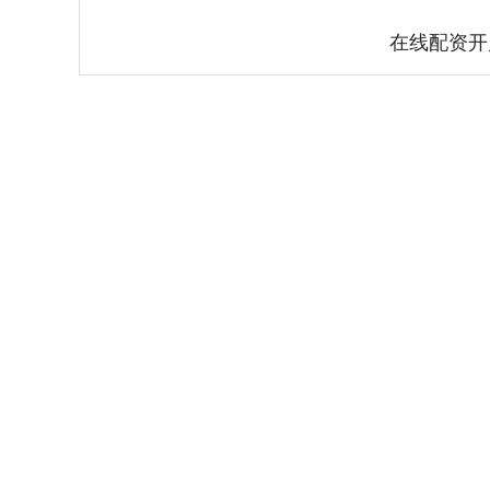
在线配资开
深证成指
14261.76
.87
0.33%
151.64
1