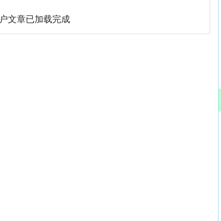
户文章已加载完成
沪深300
4687.07
.07%
35.76
0.77%