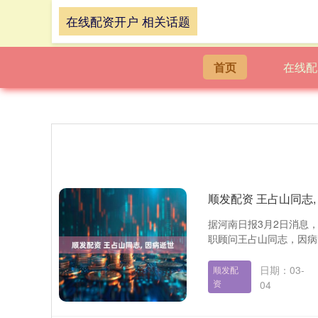
在线配资开户 相关话题
首页
在线配
顺发配资 王占山同志,
据河南日报3月2日消息，
职顾问王占山同志，因病医
日期：03-
顺发配
资
04