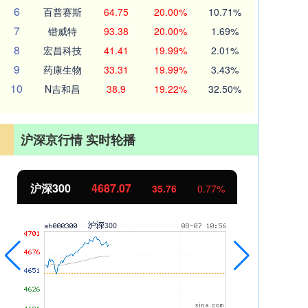
6
百普赛斯
64.75
20.00%
10.71%
7
锴威特
93.38
20.00%
1.69%
8
宏昌科技
41.41
19.99%
2.01%
9
药康生物
33.31
19.99%
3.43%
10
N吉和昌
38.9
19.22%
32.50%
沪深京行情 实时轮播
北证50
1122.74
创
-0.14
-0.01%