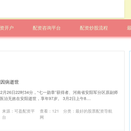
资开户
配资咨询平台
配资炒股流程
 因病逝世
2月26日22时34分，“七一勋章”获得者、河南省安阳军分区原副师
治无效在安阳逝世，享年97岁。 3月2日上午8....
来源：可盈配资平
查看：
121
分类：
最好的股票配资导航
台
网